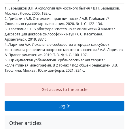
1. Барышков В.П. Аксиология личностного бытия / В.П. Барышков.
Москва : Лотос, 2005. 192 с.
2. Грибакин А.В. Онтология прав личности / А.В. Грибакин //
Социально-гуманитарные знания. 2020. № 1. С. 122–134.
3. Касаткина С.С. Урбосфера: системно-семиотический анализ :
диссертация доктора философских наук / С.С. Касаткина.
Архангельск, 2019. 337 с.
4. Ларичев А.А. Локальные сообщества в городах как субъект
контроля за решением вопросов местного значения / А.А. Ларичев
// Правоприменение. 2019. Т. 3. № 1. С. 100–107.
5. Юридическая урбанология. Урбанологическая теория :
коллективная монография. В 2 томах / под общей редакцией В.В.
Таболина. Москва : Юстицинформ, 2021. 824 с.
Get access to the article
Log In
Other articles