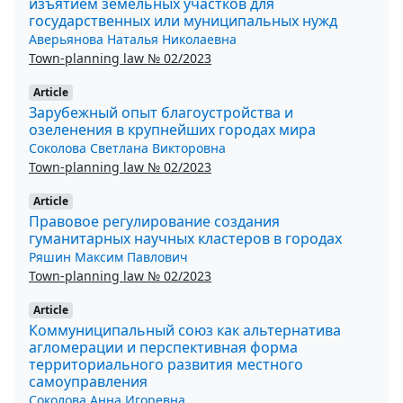
изъятием земельных участков для
государственных или муниципальных нужд
Аверьянова Наталья Николаевна
Town-planning law № 02/2023
Article
Зарубежный опыт благоустройства и
озеленения в крупнейших городах мира
Соколова Светлана Викторовна
Town-planning law № 02/2023
Article
Правовое регулирование создания
гуманитарных научных кластеров в городах
Ряшин Максим Павлович
Town-planning law № 02/2023
Article
Коммуниципальный союз как альтернатива
агломерации и перспективная форма
территориального развития местного
самоуправления
Соколова Анна Игоревна