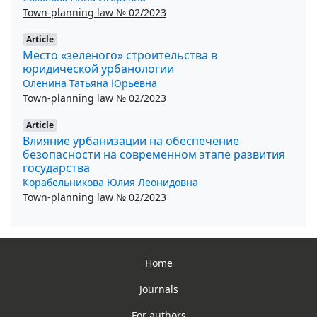
Town-planning law № 02/2023
Article
Место «зеленого» строительства в
юридической урбанологии
Оленина Татьяна Юрьевна
Town-planning law № 02/2023
Article
Влияние урбанизации на обеспечение
безопасности на современном этапе развития
государства
Корабельникова Юлия Леонидовна
Town-planning law № 02/2023
Home
Journals
For authors