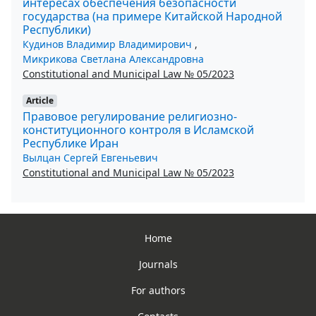
интересах обеспечения безопасности
государства (на примере Китайской Народной
Республики)
Кудинов Владимир Владимирович
,
Микрикова Светлана Александровна
Constitutional and Municipal Law № 05/2023
Article
Правовое регулирование религиозно-
конституционного контроля в Исламской
Республике Иран
Вылцан Сергей Евгеньевич
Constitutional and Municipal Law № 05/2023
Home
Journals
For authors