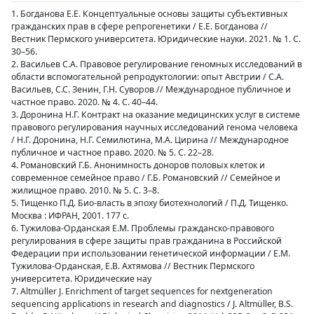
1. Богданова Е.Е. Концептуальные основы защиты субъективных
гражданских прав в сфере репрогенетики / Е.Е. Богданова //
Вестник Пермского университета. Юридические науки. 2021. № 1. С.
30–56.
2. Васильев С.А. Правовое регулирование геномных исследований в
области вспомогательной репродуктологии: опыт Австрии / С.А.
Васильев, С.С. Зенин, Г.Н. Суворов // Международное публичное и
частное право. 2020. № 4. С. 40–44.
3. Доронина Н.Г. Контракт на оказание медицинских услуг в системе
правового регулирования научных исследований генома человека
/ Н.Г. Доронина, Н.Г. Семилютина, М.А. Цирина // Международное
публичное и частное право. 2020. № 5. С. 22–28.
4. Романовский Г.Б. Анонимность доноров половых клеток и
современное семейное право / Г.Б. Романовский // Семейное и
жилищное право. 2010. № 5. С. 3–8.
5. Тищенко П.Д. Био-власть в эпоху биотехнологий / П.Д. Тищенко.
Москва : ИФРАН, 2001. 177 c.
6. Тужилова-Орданская Е.М. Проблемы гражданско-правового
регулирования в сфере защиты прав гражданина в Российской
Федерации при использовании генетической информации / Е.М.
Тужилова-Орданская, Е.В. Ахтямова // Вестник Пермского
университета. Юридические нау
7. Altmüller J. Enrichment of target sequences for nextgeneration
sequencing applications in research and diagnostics / J. Altmüller, B.S.