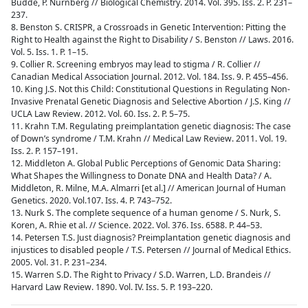
Budde, P. Nürnberg // Biological Chemistry. 2014. Vol. 395. Iss. 2. Р. 231–
237.
8. Benston S. CRISPR, a Crossroads in Genetic Intervention: Pitting the
Right to Health against the Right to Disability / S. Benston // Laws. 2016.
Vol. 5. Iss. 1. Р. 1–15.
9. Collier R. Screening embryos may lead to stigma / R. Collier //
Canadian Medical Association Journal. 2012. Vol. 184. Iss. 9. Р. 455–456.
10. King J.S. Not this Child: Constitutional Questions in Regulating Non-
Invasive Prenatal Genetic Diagnosis and Selective Abortion / J.S. King //
UCLA Law Review. 2012. Vol. 60. Iss. 2. P. 5–75.
11. Krahn T.M. Regulating preimplantation genetic diagnosis: The case
of Down’s syndrome / T.M. Krahn // Medical Law Review. 2011. Vol. 19.
Iss. 2. P. 157–191.
12. Middleton A. Global Public Perceptions of Genomic Data Sharing:
What Shapes the Willingness to Donate DNA and Health Data? / A.
Middleton, R. Milne, M.A. Almarri [et al.] // American Journal of Human
Genetics. 2020. Vol.107. Iss. 4. P. 743–752.
13. Nurk S. The complete sequence of a human genome / S. Nurk, S.
Koren, A. Rhie et al. // Science. 2022. Vol. 376. Iss. 6588. Р. 44–53.
14. Petersen T.S. Just diagnosis? Preimplantation genetic diagnosis and
injustices to disabled people / T.S. Petersen // Journal of Medical Ethics.
2005. Vol. 31. Р. 231–234.
15. Warren S.D. The Right to Privacy / S.D. Warren, L.D. Brandeis //
Harvard Law Review. 1890. Vol. IV. Iss. 5. P. 193–220.