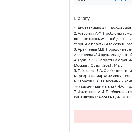
Library
1. Акматалиева А.С. Таможенная с
2. Алгазина А.Ф. Проблемы та
внешнеэкономической деятельно
теории и практики таможенного
3. Аракчеева М.В. Порядок пер
Аракчеева // Форум молодёжной на
4. Лузина Т.В. Запреты и ограни
Москва : Юрайт, 2021. 142 с.
5. Табакаева Е.А. Особенности
маркировке марками акцизного сб
6. Тарасов Н.А. Таможенный ко
экономического союза / Н.А. Тар
7. Филиппов М.И. Проблемы, свя
Ромашкова // Аллея науки. 2018. Т.