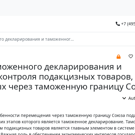
+7 (495
 контроля подакцизных товаров, перемещаемых через таможенную границу Союза
оженного декларирования и
контроля подакцизных товаров,
 через таможенную границу С
Aut
собенности перемещения через таможенную границу Союза под
их этапов которого является таможенное декларирование. Та
 подакцизных товаров является главным элементом в системе
 Важная роль в обеспечении экономических интересов государс