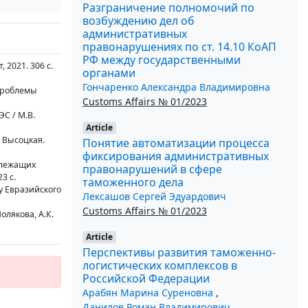
Разграничение полномочий по
возбуждению дел об
административных
правонарушениях по ст. 14.10 КоАП
РФ между государственными
 2021. 306 с.
органами
Гончаренко Александра Владимировна
 проблемы
Customs Affairs № 01/2023
С / М.В.
Article
. Высоцкая.
Понятие автоматизации процесса
фиксирования административных
длежащих
правонарушений в сфере
3 с.
таможенного дела
у Евразийского
Лексашов Сергей Эдуардович
Customs Affairs № 01/2023
лякова, А.К.
Article
Перспективы развития таможенно-
логистических комплексов в
Российской Федерации
Арабян Марина Суреновна
,
Данилов Роман Владимирович
,
...