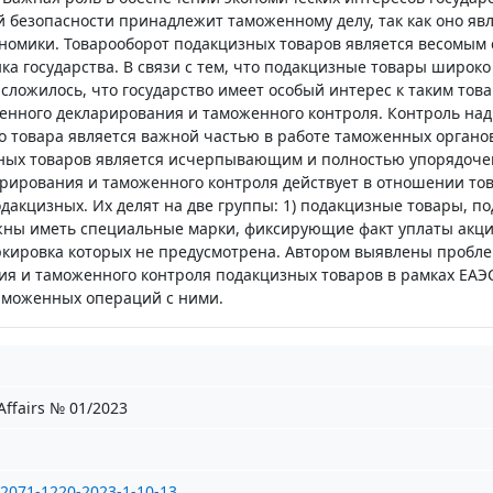
 безопасности принадлежит таможенному делу, так как оно яв
ономики. Товарооборот подакцизных товаров является весомым
ка государства. В связи с тем, что подакцизные товары широко
сложилось, что государство имеет особый интерес к таким това
енного декларирования и таможенного контроля. Контроль над
го товара является важной частью в работе таможенных органо
ных товаров является исчерпывающим и полностью упорядоче
рирования и таможенного контроля действует в отношении тов
одакцизных. Их делят на две группы: 1) подакцизные товары, 
лжны иметь специальные марки, фиксирующие факт уплаты акци
ркировка которых не предусмотрена. Автором выявлены пробл
я и таможенного контроля подакцизных товаров в рамках ЕАЭ
аможенных операций с ними.
ffairs № 01/2023
/2071-1220-2023-1-10-13