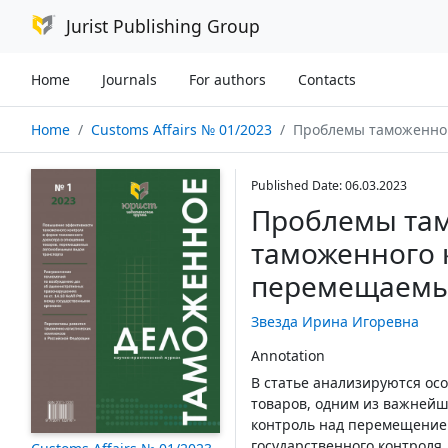
Jurist Publishing Group
Home
Journals
For authors
Contacts
Home
Customs Affairs № 01/2023
Проблемы таможенного декларирования и таможенного
Published Date: 06.03.2023
Проблемы там
таможенного 
перемещаемых
Звезда Ирина Игоревна
Annotation
В статье анализируются о
товаров, одним из важнейш
контроль над перемещением
государственного контроля.