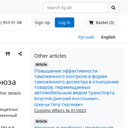
) 953-91-08
Sign Up
Log In
Basket (0)
Русский
English
Other articles
Article
Повышение эффективности
таможенного контроля в форме
оюза
таможенного досмотра в отношении
товаров, перемещаемых
автомобильным видом транспорта
hor details
Безуглов Дмитрий Анатольевич
,
Шевчук Петр Сергеевич
акцизных
Customs Affairs № 01/2023
моженный
Article
Некоторые проблемы применения
тва и в