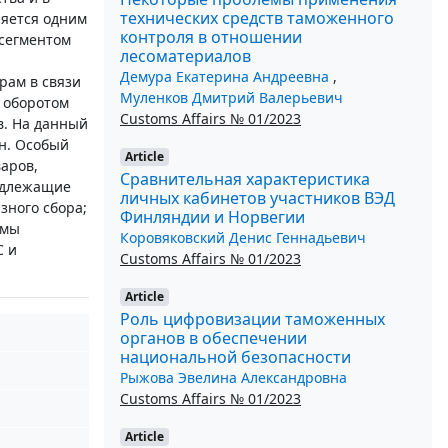
технических средств таможенного
ляется одним
контроля в отношении
 сегментом
лесоматериалов
Демура Екатерина Андреевна
,
рам в связи
Муленков Дмитрий Валерьевич
 оборотом
Customs Affairs № 01/2023
в. На данный
н. Особый
Article
аров,
Сравнительная характеристика
подлежащие
личных кабинетов участников ВЭД
зного сбора;
Финляндии и Норвегии
емы
Коровяковский Денис Геннадьевич
С и
Customs Affairs № 01/2023
Article
Роль цифровизации таможенных
органов в обеспечении
национальной безопасности
Рыжова Эвелина Александровна
Customs Affairs № 01/2023
Article