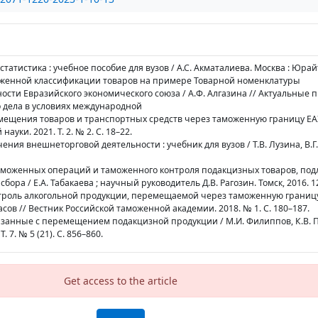
татистика : учебное пособие для вузов / А.С. Акматалиева. Москва : Юрайт,
моженной классификации товаров на примере Товарной номенклатуры
сти Евразийского экономического союза / А.Ф. Алгазина // Актуальные
 дела в условиях международной
емещения товаров и транспортных средств через таможенную границу ЕАЭ
уки. 2021. Т. 2. № 2. С. 18–22.
чения внешнеторговой деятельности : учебник для вузов / Т.В. Лузина, В.Г
 таможенных операций и таможенного контроля подакцизных товаров, по
ора / Е.А. Табакаева ; научный руководитель Д.В. Рагозин. Томск, 2016. 12
нтроль алкогольной продукции, перемещаемой через таможенную границ
асов // Вестник Российской таможенной академии. 2018. № 1. С. 180–187.
занные с перемещением подакцизной продукции / М.И. Филиппов, К.В. По
 7. № 5 (21). С. 856–860.
Get access to the article