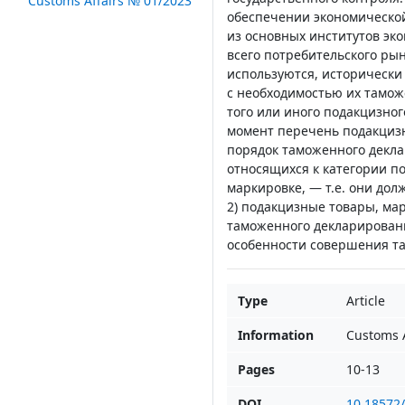
Customs Affairs № 01/2023
обеспечении экономической
из основных институтов эк
всего потребительского рын
используются, исторически 
с необходимостью их тамож
того или иного подакцизно
момент перечень подакциз
порядок таможенного декла
относящихся к категории п
маркировке, — т.е. они до
2) подакцизные товары, ма
таможенного декларировани
особенности совершения т
Type
Article
Information
Customs A
Pages
10-13
DOI
10.18572