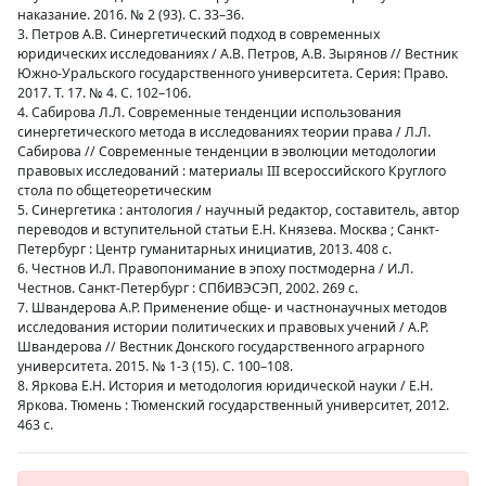
наказание. 2016. № 2 (93). С. 33–36.
3. Петров А.В. Синергетический подход в современных
юридических исследованиях / А.В. Петров, А.В. Зырянов // Вестник
Южно-Уральского государственного университета. Серия: Право.
2017. Т. 17. № 4. С. 102–106.
4. Сабирова Л.Л. Современные тенденции использования
синергетического метода в исследованиях теории права / Л.Л.
Сабирова // Современные тенденции в эволюции методологии
правовых исследований : материалы III всероссийского Круглого
стола по общетеоретическим
5. Синергетика : антология / научный редактор, составитель, автор
переводов и вступительной статьи E.H. Князева. Москва ; Санкт-
Петербург : Центр гуманитарных инициатив, 2013. 408 с.
6. Честнов И.Л. Правопонимание в эпоху постмодерна / И.Л.
Честнов. Санкт-Петербург : СПбИВЭСЭП, 2002. 269 с.
7. Швандерова А.Р. Применение обще- и частнонаучных методов
исследования истории политических и правовых учений / А.Р.
Швандерова // Вестник Донского государственного аграрного
университета. 2015. № 1-3 (15). С. 100–108.
8. Яркова Е.Н. История и методология юридической науки / Е.Н.
Яркова. Тюмень : Тюменский государственный университет, 2012.
463 с.