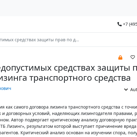
+7 (495
ах защиты прав по договору лизинга транспортного средства
едопустимых средствах защиты 
изинга транспортного средства
нович
Aut
ия как самого договора лизинга транспортного средства с точк
ак и договорных условий, наделяющих лизингодателя правами, 
оном. Автор подвергает критическому анализу договорную прак
ТБ Лизинг», результатом которой выступает причинение вреда
агентов. Критический анализ основан на изучении спора, по