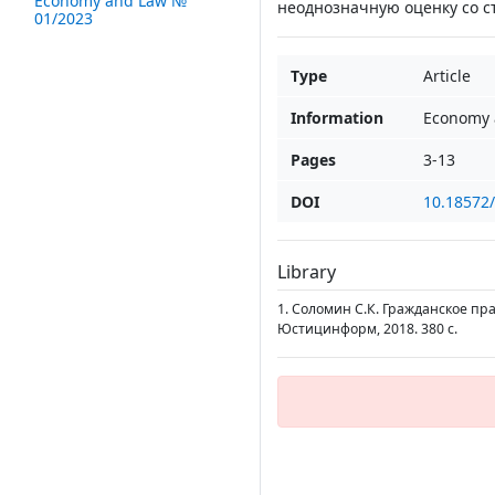
Economy and Law №
неоднозначную оценку со с
01/2023
Type
Article
Information
Economy 
Pages
3-13
DOI
10.18572
Library
1. Соломин С.К. Гражданское пра
Юстицинформ, 2018. 380 с.