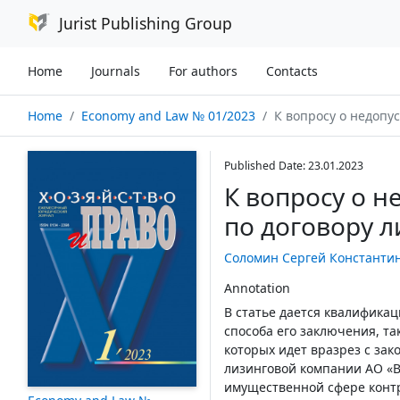
Jurist Publishing Group
Home
Journals
For authors
Contacts
Home
Economy and Law № 01/2023
К вопросу о недопустимых средств
Published Date: 23.01.2023
К вопросу о н
по договору л
Соломин Сергей Константи
Annotation
В статье дается квалификац
способа его заключения, т
которых идет вразрез с зак
лизинговой компании АО «В
имущественной сфере контр