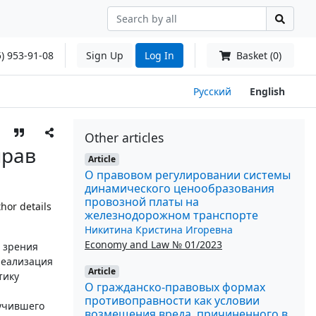
) 953-91-08
Sign Up
Log In
Basket (0)
Русский
English
Other articles
прав
Article
О правовом регулировании системы
динамического ценообразования
провозной платы на
hor details
железнодорожном транспорте
Никитина Кристина Игоревна
Economy and Law № 01/2023
и зрения
реализация
Article
тику
О гражданско-правовых формах
противоправности как условии
лучившего
возмещения вреда, причиненного в