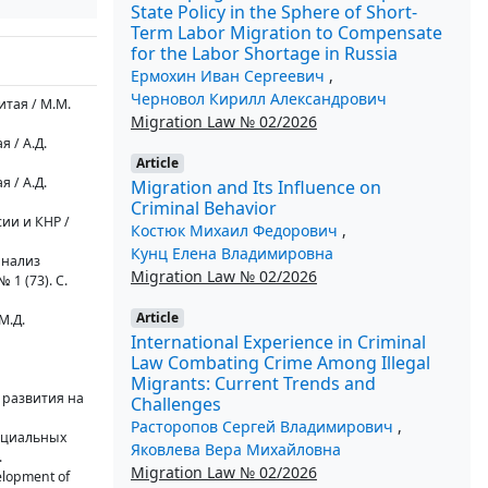
State Policy in the Sphere of Short-
Term Labor Migration to Compensate
for the Labor Shortage in Russia
Ермохин Иван Сергеевич
,
Черновол Кирилл Александрович
тая / М.М.
Migration Law № 02/2026
 / А.Д.
Article
 / А.Д.
Migration and Its Influence on
Criminal Behavior
ии и КНР /
Костюк Михаил Федорович
,
Кунц Елена Владимировна
анализ
Migration Law № 02/2026
1 (73). С.
Article
М.Д.
International Experience in Criminal
Law Combating Crime Among Illegal
Migrants: Current Trends and
 развития на
Challenges
Расторопов Сергей Владимирович
,
нциальных
Яковлева Вера Михайловна
.
Migration Law № 02/2026
elopment of