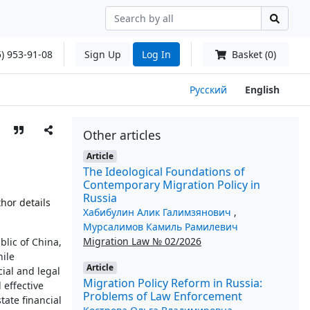
) 953-91-08
Sign Up
Log In
Basket (0)
Русский
English
Other articles
Article
The Ideological Foundations of
Contemporary Migration Policy in
Russia
hor details
Хабибулин Алик Галимзянович
,
Мурсалимов Камиль Рамилевич
Migration Law № 02/2026
blic of China,
hile
Article
cial and legal
Migration Policy Reform in Russia:
 effective
Problems of Law Enforcement
ate financial