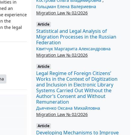
Кострова Ольга Владимировна
,
vities in
Гольцман Елена Валериевна
shed an
Migration Law № 02/2026
the experience
in the
Article
n the legal
Statistical and Legal Analysis of
Migration Processes in the Russian
Federation
Квитчук Маргарита Александровна
Migration Law № 02/2026
Article
Legal Regime of Foreign Citizens’
Works in the Context of Digitization
na
and Inclusion in Electronic Library
Systems Carried Out Without the
Author’s Consent and Without
Remuneration
Дьяченко Оксана Михайловна
Migration Law № 02/2026
Article
Developing Mechanisms to Improve