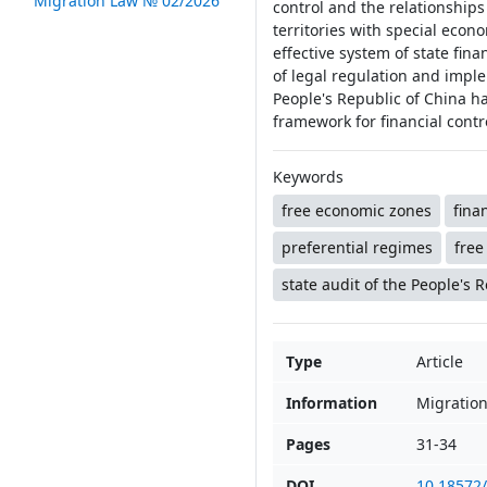
Migration Law № 02/2026
control and the relationships
territories with special econ
effective system of state fina
of legal regulation and implem
People's Republic of China ha
framework for financial contr
Keywords
free economic zones
fina
preferential regimes
free
state audit of the People's 
Type
Article
Information
Migratio
Pages
31-34
DOI
10.18572