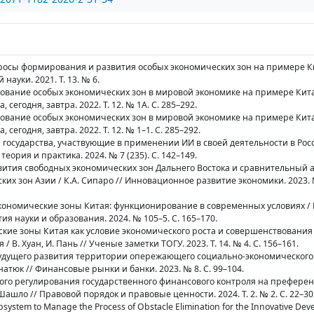
росы формирования и развития особых экономических зон на примере Ки
науки. 2021. Т. 13. № 6.
ование особых экономических зон в мировой экономике на примере Китая
сегодня, завтра. 2022. Т. 12. № 1А. С. 285–292.
ование особых экономических зон в мировой экономике на примере Китая
сегодня, завтра. 2022. Т. 12. № 1–1. С. 285–292.
 государства, участвующие в применении ИИ в своей деятельности в Росс
теория и практика. 2024. № 7 (235). С. 142–149.
звития свободных экономических зон Дальнего Востока и сравнительный 
их зон Азии / К.А. Сипаро // Инновационное развитие экономики. 2023. № 
экономические зоны Китая: функционирование в современных условиях / 
я науки и образования. 2024. № 105–5. С. 165–170.
ские зоны Китая как условие экономического роста и совершенствования
 В. Хуан, И. Пань // Ученые заметки ТОГУ. 2023. Т. 14. № 4. С. 156–161.
будущего развития территории опережающего социально-экономического
Гнатюк // Финансовые рынки и банки. 2023. № 8. С. 99–104.
ого регулирования государственного финансового контроля на префере
Шашло // Правовой порядок и правовые ценности. 2024. Т. 2. № 2. С. 22–30
system to Manage the Process of Obstacle Elimination for the Innovative Dev