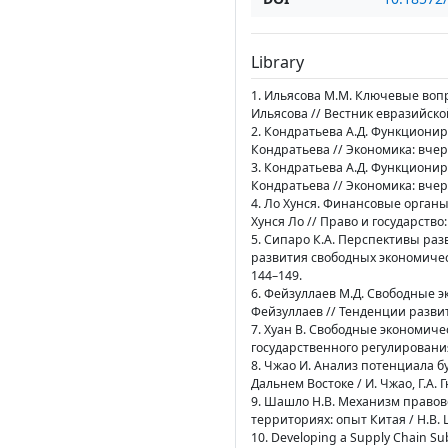
Library
1. Ильясова М.М. Ключевые воп
Ильясова // Вестник евразийской 
2. Кондратьева А.Д. Функционир
Кондратьева // Экономика: вчера, 
3. Кондратьева А.Д. Функционир
Кондратьева // Экономика: вчера, 
4. Ло Хунся. Финансовые органы
Хунся Ло // Право и государство: 
5. Сипаро К.А. Перспективы ра
развития свободных экономическ
144–149.
6. Фейзуллаев М.Д. Свободные 
Фейзуллаев // Тенденции развити
7. Хуан В. Свободные экономиче
государственного регулирования /
8. Чжао И. Анализ потенциала 
Дальнем Востоке / И. Чжао, Г.А. 
9. Шашло Н.В. Механизм правов
территориях: опыт Китая / Н.В. 
10. Developing a Supply Chain Sub