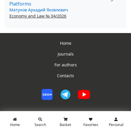
Platforms
Матунов Аркадий Яковлевич
Economy and Law № 04/2026
Home
Journals
For authors
Contacts
Home
Search
Basket
Favorites
Personal
© PG Jurist