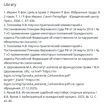
Library
1. Иеринг Р. фон. Цель в праве // Иеринг Р. фон. Избранные труды. В
2 томах. Т. 1 / Р. фон Иеринг. Санкт-Петербург : Юридический центр
Пресс, 2006. С. 87–436.
2. Тололаева Н.В. Научно-практический комментарий к
Постановлению Пленума Верховного Суда РФ от 24 марта 2016 г. №
7 «О применении судами некоторых положений Гражданского
кодекса Российской Федерации об ответственности за нарушение
обязательств» (начало) / Н
3. Тололаева Н.В. Научно-практический комментарий к
Постановлению Пленума Верховного Суда РФ от 24 марта 2016 г. №
7 «О применении судами некоторых положений Гражданского
кодекса Российской Федерации об ответственности за нарушение
обязательств» (окончание)
4. Церковников М.А. Институт astreinte во французском праве / М.А.
Церковников. URL: <a href="https://m-
logos.ru/img/Spravka_astreinte_Cerkovnikov.pdf"
target="_blank">https://m-
logos.ru/img/Spravka_astreinte_Cerkovnikov.pdf</a> (дата
обращения: 27.12.2025).
5. Ярков В.В. Исчисление судебной неустойки: спорные вопросы /
В.В. Ярков // Арбитражный и гражданский процесс. 2023. № 12. С.
42–46.