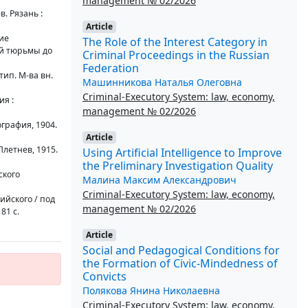
management № 02/2026
. Рязань :
Article
ие
The Role of the Interest Category in
ой тюрьмы до
Criminal Proceedings in the Russian
Federation
ип. М-ва вн.
Машинникова Наталья Олеговна
Criminal-Executory System: law, economy,
я :
management № 02/2026
графия, 1904.
Article
Плетнев, 1915.
Using Artificial Intelligence to Improve
the Preliminary Investigation Quality
ского
Малина Максим Александрович
Criminal-Executory System: law, economy,
ийского / под
management № 02/2026
81 с.
Article
Social and Pedagogical Conditions for
the Formation of Civic-Mindedness of
Convicts
Полякова Янина Николаевна
Criminal-Executory System: law, economy,