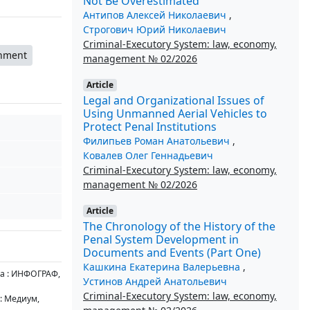
Not Be Overestimated
Антипов Алексей Николаевич
,
Строгович Юрий Николаевич
Criminal-Executory System: law, economy,
shment
management № 02/2026
Article
Legal and Organizational Issues of
Using Unmanned Aerial Vehicles to
Protect Penal Institutions
Филипьев Роман Анатольевич
,
Ковалев Олег Геннадьевич
Criminal-Executory System: law, economy,
management № 02/2026
Article
The Chronology of the History of the
Penal System Development in
Documents and Events (Part One)
Кашкина Екатерина Валерьевна
,
ва : ИНФОГРАФ,
Устинов Андрей Анатольевич
Criminal-Executory System: law, economy,
 : Медиум,