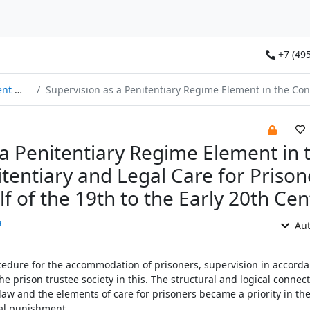
+7 (495
2026
Supervision as a Penitentiary Regime Element in the Context of Penitentiary and Legal Care for Prisoners (the Second Half of the 19th to the Early 20th Centu
 a Penitentiary Regime Element in 
tentiary and Legal Care for Prison
f of the 19th to the Early 20th Cen
ч
Aut
cedure for the accommodation of prisoners, supervision in accorda
the prison trustee society in this. The structural and logical conne
law and the elements of care for prisoners became a priority in th
nal punishment.