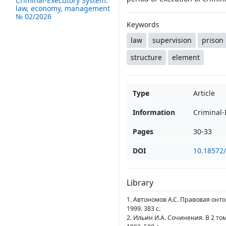
Criminal-Executory System:
law, economy, management
№ 02/2026
Keywords
law
supervision
prison
structure
element
Type
Article
Information
Criminal
Pages
30-33
DOI
10.18572
Library
1. Автономов А.С. Правовая онт
1999. 383 с.
2. Ильин И.А. Сочинения. В 2 то