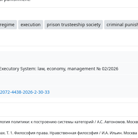
 regime
execution
prison trusteeship society
criminal puni
-Executory System: law, economy, management № 02/2026
/2072-4438-2026-2-30-33
ология политики: к построению системы категорий / А.С. Автономов. Моск
мах. Т. 1. Философия права. Нравственная философия / И.А. Ильин. Москва