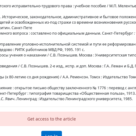
тского исправительно-трудового права : учебное пособие / М.П. Мелентьев
ка. Историческое, законодательное, административное и бытовое положен
детей и освобожденных из-под стражи со времени возникновения русск
икитин. Санкт-Пете
ного вопроса : составлено по официальным данным. Санкт-Петербург : т
е управление уголовно-исполнительной системой и пути ее реформировани
едово : РИПК работников МВД РФ, 1995. 191 с.
осы учения о наказании / С.В. Познышев. Москва : Университетская типо
дения / С.В. Познышев. 2-е изд., испр. и доп. Москва : Г.А. Леман и Б.Д. 
ы (к 80-летию со дня рождения) / А.А. Ременсон. Томск : Издательство Том
ияние : открытое письмо обществу заключенного № 1776 : перевод с англ
нкт-Петербург : типография товарищества «Общественная польза», 1913. 
Л.С. Явич. Ленинград : Издательство Ленинградского университета, 1985.
Get access to the article