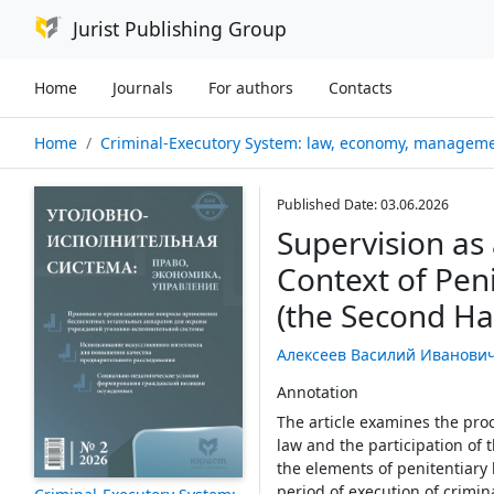
Jurist Publishing Group
Home
Journals
For authors
Contacts
Home
Criminal-Executory System: law, economy, management № 02/
Published Date: 03.06.2026
Supervision as
Context of Peni
(the Second Hal
Алексеев Василий Иванови
Annotation
The article examines the pro
law and the participation of 
the elements of penitentiary 
period of execution of crimi