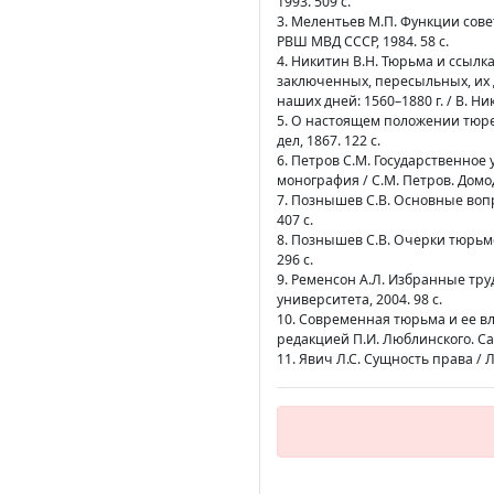
1993. 509 с.
3. Мелентьев М.П. Функции сове
РВШ МВД СССР, 1984. 58 с.
4. Никитин В.Н. Тюрьма и ссыл
заключенных, пересыльных, их 
наших дней: 1560–1880 г. / В. Н
5. О настоящем положении тюрем
дел, 1867. 122 с.
6. Петров С.М. Государственно
монография / С.М. Петров. Домод
7. Познышев С.В. Основные вопр
407 с.
8. Познышев С.В. Очерки тюрьмове
296 с.
9. Ременсон А.Л. Избранные труд
университета, 2004. 98 с.
10. Современная тюрьма и ее вл
редакцией П.И. Люблинского. Са
11. Явич Л.С. Сущность права / 