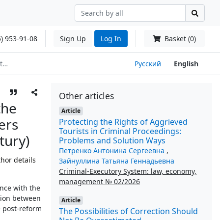
) 953-91-08
Sign Up
Log In
Basket (0)
ry)
Русский
English
Other articles
the
Article
ers
Protecting the Rights of Aggrieved
Tourists in Criminal Proceedings:
tury)
Problems and Solution Ways
Петренко Антонина Сергеевна
,
hor details
Зайнуллина Татьяна Геннадьевна
Criminal-Executory System: law, economy,
management № 02/2026
nce with the
ction between
Article
e post-reform
The Possibilities of Correction Should