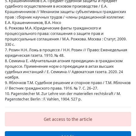
5. Крашенинников Е.А. Предмет судебной защиты и предмет
судебного осуществления в исковом производстве / Е.А.
Крашенинников // Механизм защиты субъективных гражданских
прав : сборник научных трудов / члены редакционной коллегии:
Е.А. Крашенинников, В.А. Носо
6. Рожкова М.А. Юридические факты гражданского и
процессуального права: соглашения о защите прав и
процессуальные соглашения / М.А. Рожкова. Москва : Статут, 2009.
330 с.
7. Розин Н.Н. Ложь в процессе / Н.Н. Розин // Право: Еженедельная
юридическая газета. 1910. № 48.
8. Семкина Е. «Мучительная агония преюдиции» в гражданском
процессе. Применение норм о преюдиции в актах высших
судебных инстанций / Е. Семкина // Адвокатская газета. 2020. 24
ноября.
9. Яблочков Т.М. Судебное решение и спорное право / Т.М. Яблочков
// Вестник гражданского права. 1916. № 7. С. 26–27.
10. Pagenstecher M. Zur Lehre von der materiellen rechtskraft / M.
Pagenstecher. Berlin : F. Vahlen, 1904. 527 p.
Get access to the article