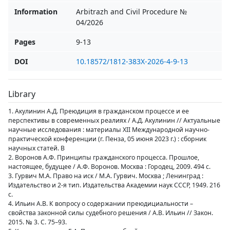
Information
Arbitrazh and Civil Procedure №
04/2026
Pages
9-13
DOI
10.18572/1812-383X-2026-4-9-13
Library
1. Акулинин А.Д. Преюдиция в гражданском процессе и ее
перспективы в современных реалиях / А.Д. Акулинин // Актуальные
научные исследования : материалы XII Международной научно-
практической конференции (г. Пенза, 05 июня 2023 г.) : сборник
научных статей. В
2. Воронов А.Ф. Принципы гражданского процесса. Прошлое,
настоящее, будущее / А.Ф. Воронов. Москва : Городец, 2009. 494 с.
3. Гурвич М.А. Право на иск / М.А. Гурвич. Москва ; Ленинград :
Издательство и 2-я тип. Издательства Академии наук СССР, 1949. 216
с.
4. Ильин А.В. К вопросу о содержании преюдициальности –
свойства законной силы судебного решения / А.В. Ильин // Закон.
2015. № 3. С. 75–93.