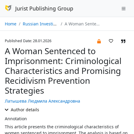
Jurist Publishing Group
Home
Russian Investigator № 01/2026
A Woman Sentenced to Imprisonment: Criminological Characteristics and Promising Recidivism Prevention Strategies
Published Date: 28.01.2026
A Woman Sentenced to
Imprisonment: Criminological
Characteristics and Promising
Recidivism Prevention
Strategies
Латышева Людмила Александровна
Author details
Annotation
This article presents the criminological characteristics of
women sentenced to imprisonment. The analysis is based on