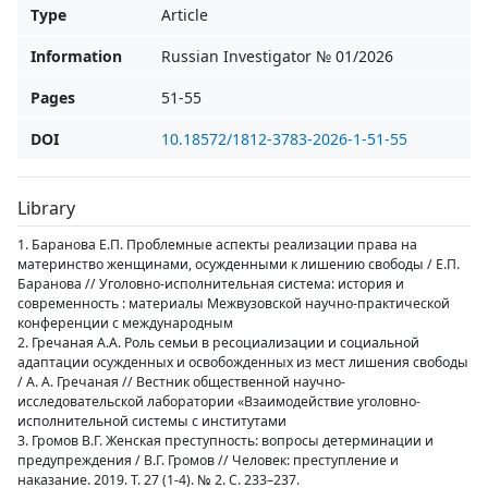
Type
Article
Information
Russian Investigator № 01/2026
Pages
51-55
DOI
10.18572/1812-3783-2026-1-51-55
Library
1. Баранова Е.П. Проблемные аспекты реализации права на
материнство женщинами, осужденными к лишению свободы / Е.П.
Баранова // Уголовно-исполнительная система: история и
современность : материалы Межвузовской научно-практической
конференции с международным
2. Гречаная А.А. Роль семьи в ресоциализации и социальной
адаптации осужденных и освобожденных из мест лишения свободы
/ А. А. Гречаная // Вестник общественной научно-
исследовательской лаборатории «Взаимодействие уголовно-
исполнительной системы с институтами
3. Громов В.Г. Женская преступность: вопросы детерминации и
предупреждения / В.Г. Громов // Человек: преступление и
наказание. 2019. Т. 27 (1-4). № 2. С. 233–237.