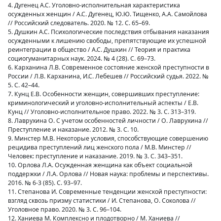
4. Дугенец А.С. Уголовно-исполнительная характеристика
осужденных женщин / А.С. Дугенец, Ю.Ю. Тищенко, А.А. Самойлова
// Российский следователь. 2020. № 12. С. 65–69.
5. Душкин А.С. Психологические последствия отбывания наказания
осужденными к лишению свободы, препятствующие их успешной
реинтеграции в общество / А.С. Душкин // Теория и практика
социогуманитарных наук. 2024. № 4 (28). С. 69–73.
6. Карханина Л.В. Современное состояние женской преступности в
России / Л.В. Карханина, И.С. Лебешев // Российский судья. 2022. №
5. С. 42–44.
7. Кунц Е.В. Особенности женщин, совершивших преступление:
криминологический и уголовно-исполнительный аспекты / Е.В.
Кунц // Уголовно-исполнительное право. 2022. № 3. С. 313–319.
8. Лаврухина О. С учетом особенностей личности / О. Лаврухина //
Преступление и наказание. 2012. № 3. С. 10.
9. Минстер М.В. Некоторые условия, способствующие совершению
рецидива преступлений лиц женского пола / М.В. Минстер //
Человек: преступление и наказание. 2019. № 3. С. 343–351.
10. Орлова Л.А. Осужденная женщина как объект социальной
поддержки / Л.А. Орлова // Новая наука: проблемы и перспективы.
2016. № 6-3 (85). С. 93–97.
11. Степанова И. Современные тенденции женской преступности:
взгляд сквозь призму статистики / И. Степанова, О. Соколова //
Уголовное право. 2020. № 3. С. 96–104.
12. Ханиева М. Комплексно и плодотворно / М. Ханиева //