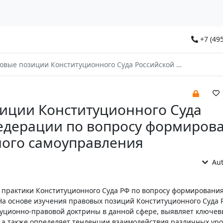
+7 (495
озиции Конституционного Суда Российской Федерации по вопросу формирования органов местного самоуправления
иции Конституционного Суда
едерации по вопросу формиров
ного самоуправления
Aut
з практики Конституционного Суда РФ по вопросу формировани
На основе изучения правовых позиций Конституционного Суда 
туционно-правовой доктрины в данной сфере, выявляет ключе
 а также определяет тенденции взаимодействия различных ур