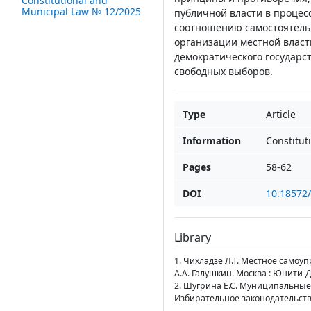
Constitutional and
Municipal Law № 12/2025
публичной власти в процес
соотношению самостоятель
организации местной власт
демократического государс
свободных выборов.
Type
Article
Information
Constitut
Pages
58-62
DOI
10.18572
Library
1. Чихладзе Л.Т. Местное самоу
А.А. Галушкин. Москва : Юнити-Да
2. Шугрина Е.С. Муниципальные
Избирательное законодательство 