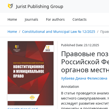
Jurist Publishing Group
Home
Journals
For authors
Contacts
Home
Constitutional and Municipal Law № 12/2025
Правовые п
Published Date: 23.12.2025
Правовые поз
Российской Ф
органов мест
Хубаева Диана Феликсовна
Annotation
В статье проводится анали
местного самоуправления. 
исследует развитие консти
принципы и противоречия,