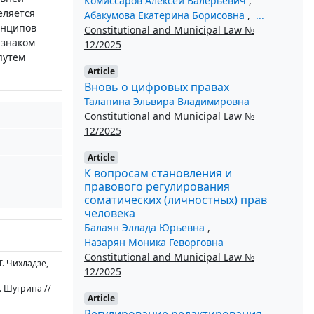
Комиссаров Алексей Валерьевич
,
еляется
Абакумова Екатерина Борисовна
,
...
инципов
Constitutional and Municipal Law №
изнаком
12/2025
путем
Article
Вновь о цифровых правах
Талапина Эльвира Владимировна
Constitutional and Municipal Law №
12/2025
Article
К вопросам становления и
правового регулирования
соматических (личностных) прав
человека
Балаян Эллада Юрьевна
,
Назарян Моника Геворговна
Constitutional and Municipal Law №
. Чихладзе,
12/2025
 Шугрина //
Article
Регулирование редактирования