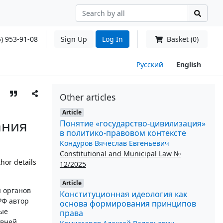
) 953-91-08
Sign Up
Log In
Basket (0)
Русский
English
Other articles
Article
ания
Понятие «государство-цивилизация»
в политико-правовом контексте
Кондуров Вячеслав Евгеньевич
Constitutional and Municipal Law №
hor details
12/2025
Article
я органов
Конституционная идеология как
РФ автор
основа формирования принципов
вые
права
овней