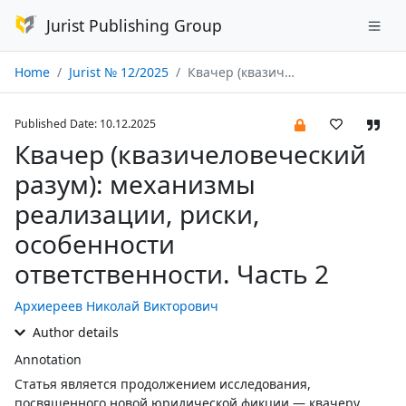
Jurist Publishing Group
Home
Jurist № 12/2025
Квачер (квазичеловеческий разум): механизмы реализации, риски, особенности ответственности. Часть 2
Published Date: 10.12.2025
Квачер (квазичеловеческий
разум): механизмы
реализации, риски,
особенности
ответственности. Часть 2
Архиереев Николай Викторович
Author details
Annotation
Статья является продолжением исследования,
посвященного новой юридической фикции — квачеру