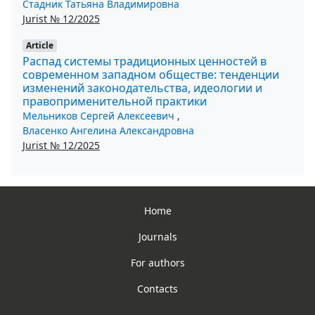
Стадник Татьяна Владимировна
Jurist № 12/2025
Article
Распад системы традиционных ценностей в
современном западном обществе: тенденции
изменений законодательства, идеологии и
правоприменительной практики
Мельников Сергей Алексеевич
,
Власенко Ангелина Александровна
Jurist № 12/2025
Home
Journals
For authors
Contacts