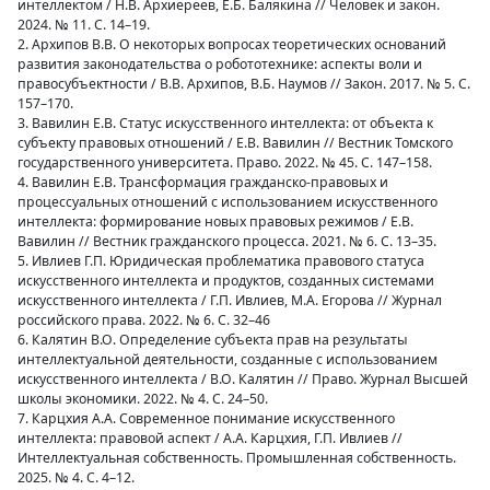
интеллектом / Н.В. Архиереев, Е.Б. Балякина // Человек и закон.
2024. № 11. С. 14–19.
2. Архипов В.В. О некоторых вопросах теоретических оснований
развития законодательства о робототехнике: аспекты воли и
правосубъектности / В.В. Архипов, В.Б. Наумов // Закон. 2017. № 5. С.
157–170.
3. Вавилин Е.В. Статус искусственного интеллекта: от объекта к
субъекту правовых отношений / Е.В. Вавилин // Вестник Томского
государственного университета. Право. 2022. № 45. С. 147–158.
4. Вавилин Е.В. Трансформация гражданско-правовых и
процессуальных отношений с использованием искусственного
интеллекта: формирование новых правовых режимов / Е.В.
Вавилин // Вестник гражданского процесса. 2021. № 6. С. 13–35.
5. Ивлиев Г.П. Юридическая проблематика правового статуса
искусственного интеллекта и продуктов, созданных системами
искусственного интеллекта / Г.П. Ивлиев, М.А. Егорова // Журнал
российского права. 2022. № 6. С. 32–46
6. Калятин В.О. Определение субъекта прав на результаты
интеллектуальной деятельности, созданные с использованием
искусственного интеллекта / В.О. Калятин // Право. Журнал Высшей
школы экономики. 2022. № 4. С. 24–50.
7. Карцхия А.А. Современное понимание искусственного
интеллекта: правовой аспект / А.А. Карцхия, Г.П. Ивлиев //
Интеллектуальная собственность. Промышленная собственность.
2025. № 4. С. 4–12.