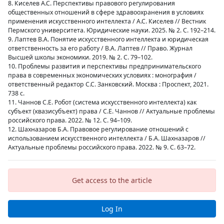
8. Киселев А.С. Перспективы правового регулирования
общественных отношений в сфере здравоохранения в условиях
применения искусственного интеллекта / А.С. Киселев // Вестник
Пермского университета. Юридические науки. 2025. № 2. С. 192–214.
9. Лаптев В.А. Понятие искусственного интеллекта и юридическая
ответственность за его работу / В.А. Лаптев // Право. Журнал
Высшей школы экономики. 2019. № 2. С. 79–102.
10. Проблемы развития и перспективы предпринимательского
права в современных экономических условиях : монография /
ответственный редактор С.С. Занковский. Москва : Проспект, 2021.
738 с.
11. Чаннов С.Е. Робот (система искусственного интеллекта) как
субъект (квазисубъект) права / С.Е. Чаннов // Актуальные проблемы
российского права. 2022. № 12. С. 94–109.
12. Шахназаров Б.А. Правовое регулирование отношений с
использованием искусственного интеллекта / Б.А. Шахназаров //
Актуальные проблемы российского права. 2022. № 9. С. 63–72.
Get access to the article
Log In