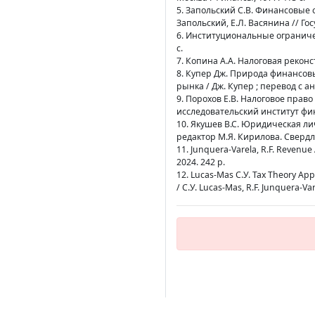
5. Запольский С.В. Финансовые 
Запольский, Е.Л. Васянина // Гос
6. Институциональные ограничени
с.
7. Копина А.А. Налоговая реконст
8. Купер Дж. Природа финансов
рынка / Дж. Купер ; перевод с ан
9. Порохов Е.В. Налоговое право 
исследовательский институт фина
10. Якушев В.С. Юридическая ли
редактор М.Я. Кирилова. Свердло
11. Junquera-Varela, R.F. Revenue
2024. 242 p.
12. Lucas-Mas C.У. Tax Theory Appl
/ C.У. Lucas-Mas, R.F. Junquera-Va