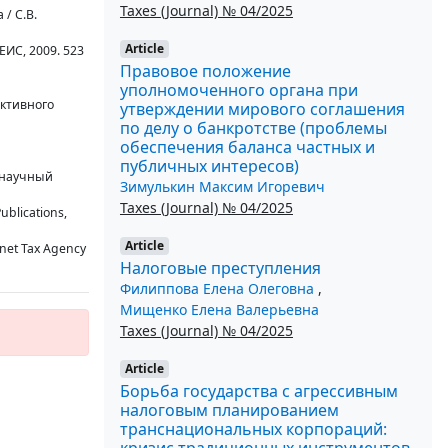
Taxes (Journal) № 04/2025
/ С.В.
Article
ЕИС, 2009. 523
Правовое положение
уполномоченного органа при
ктивного
утверждении мирового соглашения
по делу о банкротстве (проблемы
обеспечения баланса частных и
публичных интересов)
; научный
Зимулькин Максим Игоревич
Taxes (Journal) № 04/2025
ublications,
Article
rnet Tax Agency
Налоговые преступления
Филиппова Елена Олеговна
,
Мищенко Елена Валерьевна
Taxes (Journal) № 04/2025
Article
Борьба государства с агрессивным
налоговым планированием
транснациональных корпораций:
кризис традиционных инструментов