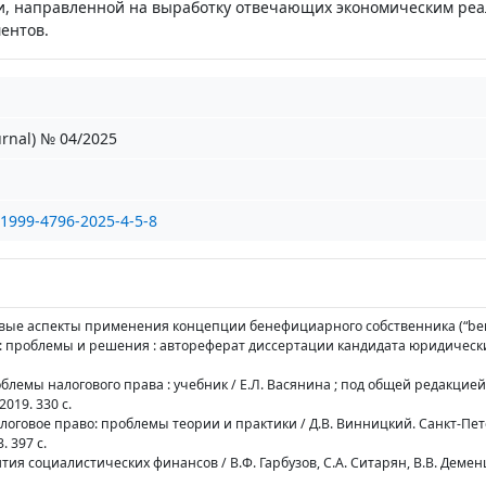
ии, направленной на выработку отвечающих экономическим ре
ентов.
urnal) № 04/2025
1999-4796-2025-4-5-8
овые аспекты применения концепции бенефициарного собственника (“bene
: проблемы и решения : автореферат диссертации кандидата юридических
блемы налогового права : учебник / Е.Л. Васянина ; под общей редакцией 
019. 330 с.
алоговое право: проблемы теории и практики / Д.В. Винницкий. Санкт-Пет
 397 с.
тия социалистических финансов / В.Ф. Гарбузов, С.А. Ситарян, В.В. Деменце