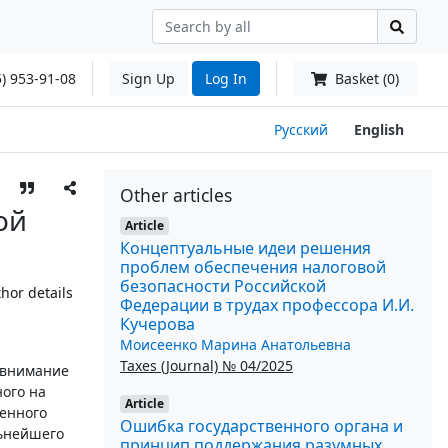
) 953-91-08
Sign Up
Log In
Basket (0)
Русский
English
Other articles
ой
Article
Концептуальные идеи решения
проблем обеспечения налоговой
безопасности Российской
hor details
Федерации в трудах профессора И.И.
Кучерова
Моисеенко Марина Анатольевна
Taxes (Journal) № 04/2025
 внимание
ого на
Article
денного
Ошибка государственного органа и
льнейшего
принцип поддержания разумных