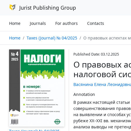
Jurist Publishing Group
Home
Journals
For authors
Contacts
Home
Taxes (Journal) № 04/2025
О правовых аспектах модер
Published Date: 03.12.2025
О правовых а
налоговой си
Васянина Елена Леонидовн
Annotation
В рамках настоящей статьи
совершенствования правово
на выявлении и способах у
рубеже XX–XXI вв. механиз
анализа выводы не претенд