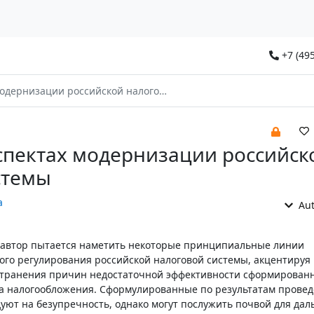
+7 (495
низации российской налоговой системы
спектах модернизации российск
стемы
а
Aut
 автор пытается наметить некоторые принципиальные линии
го регулирования российской налоговой системы, акцентируя
странения причин недостаточной эффективности сформированн
ма налогообложения. Сформулированные по результатам прове
уют на безупречность, однако могут послужить почвой для да