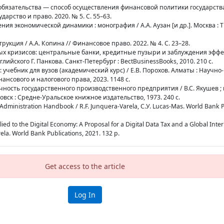
обязательства — способ осуществления финансовой политики государства 
ударство и право. 2020. № 5. С. 55–63.
я экономической динамики : монография / А.А. Аузан [и др.]. Москва : Т
рукция / А.А. Копина // Финансовое право. 2022. № 4. С. 23–28.
ых кризисов: центральные банки, кредитные пузыри и заблуждения эффе
глийского Г. Панкова. Санкт-Петербург : BectBusinessBooks, 2010. 210 с.
: учебник для вузов (академический курс) / Е.В. Порохов. Алматы : Научно-
нсового и налогового права, 2023. 1148 с.
чность государственного производственного предприятия / В.С. Якушев 
вск : Средне-Уральское книжное издательство, 1973. 240 с.
 Administration Handbook / R.F. Junquera-Varela, C.У. Lucas-Mas. World Bank P
ied to the Digital Economy: A Proposal for a Digital Data Tax and a Global Inte
rela. World Bank Publications, 2021. 132 p.
Get access to the article
Log In