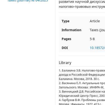
Taxes (Journal) № 04/2025
развития научной дискусс
налогово-правовых инструм
Type
Article
Information
Taxes (Jo
Pages
5-8
DOI
10.18572/
Library
1. Балакина З.В. Налогово-прав
дохода в Российской Федерации
Балакина. Москва, 2018. 30 с.
2. Васянина Е.Л. Актуальные про
Запольского. Москва : ИНФРА-М, 2
3. Винницкий Д.В. Российское н
Юридический Центр Пресс, 2003.
4. Гарбузов В.Ф. Проблемы разви
Москва : Финансы, 1977. 413 с.