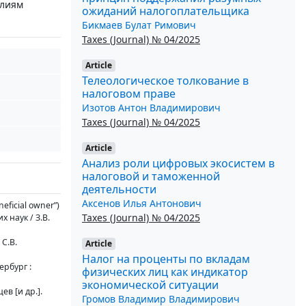
алиям
ожиданий налогоплательщика
Бикмаев Булат Римович
Taxes (Journal) № 04/2025
Article
Телеологическое толкование в
налоговом праве
Изотов Антон Владимирович
Taxes (Journal) № 04/2025
Article
Анализ роли цифровых экосистем в
налоговой и таможенной
деятельности
Аксенов Илья Антонович
ficial owner”)
Taxes (Journal) № 04/2025
 наук / З.В.
С.В.
Article
Налог на проценты по вкладам
ербург :
физических лиц как индикатор
экономической ситуации
в [и др.].
Громов Владимир Владимирович