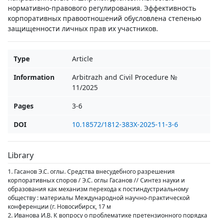
нормативно-правового регулирования. Эффективность
корпоративных правоотношений обусловлена степенью
защищенности личных прав их участников.
Type
Article
Information
Arbitrazh and Civil Procedure №
11/2025
Pages
3-6
DOI
10.18572/1812-383X-2025-11-3-6
Library
1. Гасанов Э.С. оглы. Средства внесудебного разрешения
корпоративных споров / Э.С. оглы Гасанов // Синтез науки и
образования как механизм перехода к постиндустриальному
обществу : материалы Международной научно-практической
конференции (г. Новосибирск, 17 м
2. Иванова И.В. К вопросу о проблематике претензионного порядка