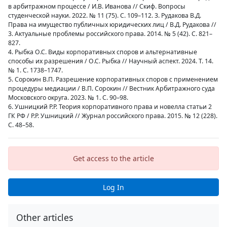
в арбитражном процессе / И.В. Иванова // Скиф. Вопросы
студенческой науки. 2022. № 11 (75). С. 109–112. 3. Рудакова В.Д.
Права на имущество публичных юридических лиц / В.Д. Рудакова //
3. Актуальные проблемы российского права. 2014. № 5 (42). С. 821–
827.
4. Рыбка О.С. Виды корпоративных споров и альтернативные
способы их разрешения / О.С. Рыбка // Научный аспект. 2024. Т. 14.
№ 1. С. 1738–1747.
5. Сорокин В.П. Разрешение корпоративных споров с применением
процедуры медиации / В.П. Сорокин // Вестник Арбитражного суда
Московского округа. 2023. № 1. С. 90–98.
6. Ушницкий Р.Р. Теория корпоративного права и новелла статьи 2
ГК РФ / Р.Р. Ушницкий // Журнал российского права. 2015. № 12 (228).
С. 48–58.
Get access to the article
Log In
Other articles