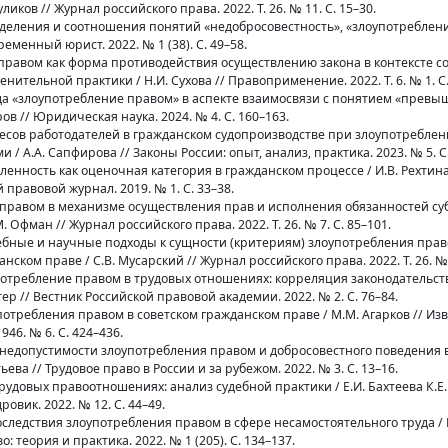
иков // Журнал российского права. 2022. Т. 26. № 11. С. 15–30.
еделения и соотношения понятий «недобросовестность», «злоупотреблен
еменный юрист. 2022. № 1 (38). С. 49–58.
е правом как форма противодействия осуществлению закона в контексте 
ительной практики / Н.И. Сухова // Правоприменение. 2022. Т. 6. № 1. С.
ода «злоупотребление правом» в аспекте взаимосвязи с понятием «прев
ов // Юридическая наука. 2024. № 4. С. 160–163.
ресов работодателей в гражданском судопроизводстве при злоупотребле
 А.А. Сапфирова // Законы России: опыт, анализ, практика. 2023. № 5. С.
ленность как оценочная категория в гражданском процессе / И.В. Рехтина
 правовой журнал. 2019. № 1. С. 33–38.
 правом в механизме осуществления прав и исполнения обязанностей с
 Офман // Журнал российского права. 2022. Т. 26. № 7. С. 85–101.
дебные и научные подходы к сущности (критериям) злоупотребления прав
ком праве / С.В. Мусарский // Журнал российского права. 2022. Т. 26. № 2
потребление правом в трудовых отношениях: корреляция законодательст
р // Вестник Российской правовой академии. 2022. № 2. С. 76–84.
потребления правом в советском гражданском праве / М.М. Агарков // Изв
46. № 6. С. 424–436.
 недопустимости злоупотребления правом и добросовестного поведения 
ева // Трудовое право в России и за рубежом. 2022. № 3. С. 13–16.
удовых правоотношениях: анализ судебной практики / Е.И. Бахтеева К.Е. 
овик. 2022. № 12. С. 44–49.
следствия злоупотребления правом в сфере несамостоятельного труда / 
: теория и практика. 2022. № 1 (205). С. 134–137.