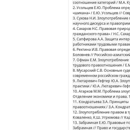
соотношение категорий / М.А. Кул
2. Усольцев Е.Ю. Проблема опр
«шикана» / Е.Ю. Усольцев // Совр
3. Сухова Н.И. Злоупотреблени
научного дискурса и правопримен
4. Сахаров Н.С. Правовая прир
гражданского права» / Н.С. Сахар
5. Сапфирова А.А. Защита инте
работниками трудовыми правами /
6. Рехтина И.В. Правовая опреде
Боловнев // Российско-азиатский
7. Офман Е.М. Злоупотребление
трудового правоотношения / Е.М.
8. Мусарский С.В. Основные су
современном российском гражданс
9. Лютаревич-Гефтер Ю.А. Злоу
практики / Ю.А. Лютаревич-Гефте
10. Агарков М.М. Проблема злоу
Отделение экономики и права. 19
11. Кондратьева З.А. Принципы
правоотношениях / З.А. Кондрать
12. Злоупотребление правом в тр
Коваленко, К.Ш. Угрюмова // Кадр
13. Забрамная Е.Ю. Правовые по
Забрамная // Право и государство