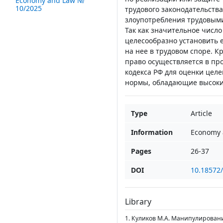
Economy and Law №
10/2025
трудового законодательств
злоупотребления трудовыми
Так как значительное числ
целесообразно установить е
на нее в трудовом споре. К
право осуществляется в пр
кодекса РФ для оценки целе
нормы, обладающие высоки
Type
Article
Information
Economy 
Pages
26-37
DOI
10.18572
Library
1. Куликов М.А. Манипулирован