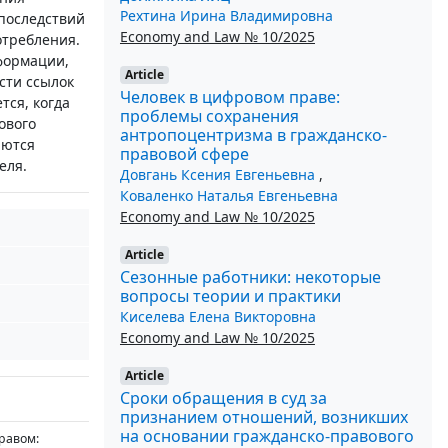
Рехтина Ирина Владимировна
 последствий
Economy and Law № 10/2025
отребления.
формации,
Article
сти ссылок
Человек в цифровом праве:
тся, когда
проблемы сохранения
ового
антропоцентризма в гражданско-
аются
правовой сфере
еля.
Довгань Ксения Евгеньевна
,
Коваленко Наталья Евгеньевна
Economy and Law № 10/2025
Article
Сезонные работники: некоторые
вопросы теории и практики
Киселева Елена Викторовна
Economy and Law № 10/2025
Article
Сроки обращения в суд за
признанием отношений, возникших
на основании гражданско-правового
равом: