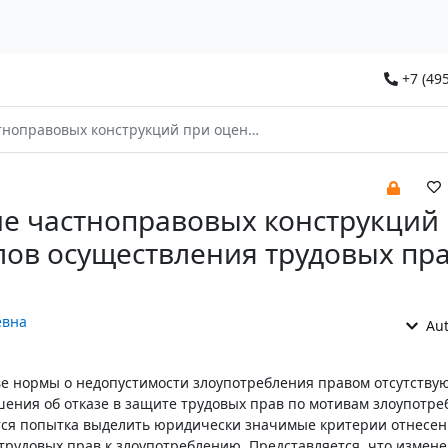
+7 (495
кций при оценке пределов осуществления трудовых прав работниками
е частноправовых конструкций
лов осуществления трудовых пр
евна
Aut
ве нормы о недопустимости злоупотребления правом отсутствую
ения об отказе в защите трудовых прав по мотивам злоупотре
тся попытка выделить юридически значимые критерии отнесен
трудовых прав к злоупотреблению. Представляется, что измен