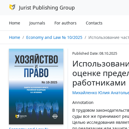
Jurist Publishing Group
Home
Journals
For authors
Contacts
Home
Economy and Law № 10/2025
Использование частноправовых констру
Published Date: 08.10.2025
Использовани
оценке преде
работниками
Михайленко Юлия Анатоль
Annotation
В трудовом законодательст
суды все же принимают реш
Целью исследования являе
по реализации или защите 