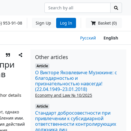
) 953-91-08
Sign Up
Log In
Basket (0)
Русский
English
Other articles
 при
Article
ав
О Викторе Яковлевиче Музюкине: с
благодарностью и
признательностью навсегда!
(22.04.1949–23.01.2018)
Economy and Law № 10/2025
hor details
Article
т, однако
Стандарт добросовестности при
привлечении к субсидиарной
бления ими.
ответственности контролирующих
ия действий
должника лиц
ения