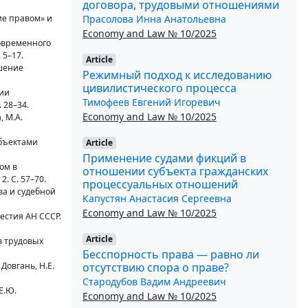
договора, трудовыми отношениями
Прасолова Инна Анатольевна
ие правом» и
Economy and Law № 10/2025
современного
 5–17.
Article
ышение
Режимный подход к исследованию
цивилистического процесса
нии
Тимофеев Евгений Игоревич
 28–34.
Economy and Law № 10/2025
, М.А.
убъектами
Article
Применение судами фикций в
ом в
отношении субъекта гражданских
. С. 57–70.
процессуальных отношений
ва и судебной
Капустян Анастасия Сергеевна
Economy and Law № 10/2025
естия АН СССР.
Article
в трудовых
Бесспорность права — равно ли
отсутствию спора о праве?
Довгань, Н.Е.
Стародубов Вадим Андреевич
Е.Ю.
Economy and Law № 10/2025