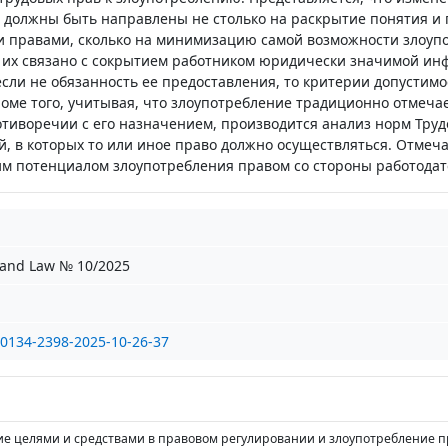
а должны быть направлены не столько на раскрытие понятия и
 правами, сколько на минимизацию самой возможности злоуп
о их связано с сокрытием работником юридически значимой ин
сли не обязанность ее предоставления, то критерии допустимо
роме того, учитывая, что злоупотребление традиционно отмечае
отиворечии с его назначением, производится анализ норм Труд
й, в которых то или иное право должно осуществляться. Отмеч
м потенциалом злоупотребления правом со стороны работодат
and Law № 10/2025
/0134-2398-2025-10-26-37
ие целями и средствами в правовом регулировании и злоупотребление п