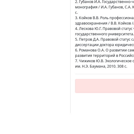
2. Губанов И.А. Государственно
монография / И.А. Губанов, С.А.
с.
3. Койков В.В. Роль профессио
здравоохранения / В.В. Койков // 
4. Лескова Ю.Г. Правовой стату
государственного университета. 2
5. Петров Д.А. Правовой стату
диссертации доктора юридических
6. Романова О.А. О развитии с
развития территорий в Российской
7. Чижиков Ю.В. Экологическое 
им. Н.Э. Баумана, 2010. 308 с.