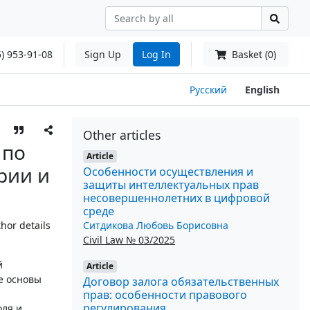
) 953-91-08
Sign Up
Log In
Basket (0)
Русский
English
Other articles
 по
Article
рии и
Особенности осуществления и
защиты интеллектуальных прав
несовершеннолетних в цифровой
среде
Ситдикова Любовь Борисовна
hor details
Civil Law № 03/2025
й
Article
е основы
Договор залога обязательственных
прав: особенности правового
регулирования
оля и