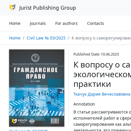
Jurist Publishing Group
Home
Journals
For authors
Contacts
Home
Civil Law № 03/2025
К вопросу о саморегулировании деятельности по эколог
Published Date: 10.06.2025
К вопросу о с
экологическо
практики
Ткачук Дария Вячеславовна
Annotation
В статье рассматриваются
исполнителей работ в сфер
саморегулирования как ал
деятельности, его преимущ