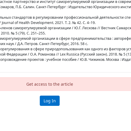
-частное партнерство и институт саморегулируемой организации в соврем
 Комаров, П.Б. Салин. Санкт-Петербург : Издательство Юридического инстит
нальных стандартов в регулировании профессиональной деятельности сп
Journal of Health Development. 2021. Т. 2. № 42. С. 4–19.
с членов саморегулируемой организации / Ю.Г. Лескова // Вестник Самарс
010. № 5 (79). С. 251–255.
с саморегулируемой организации в сфере предпринимательства : автореф
 наук / Д.А. Петров. Санкт-Петербург, 2016. 58 с.
аморегулирования в сфере природопользования как одного из факторов ус
 Федерации / О.А. Романова // Lex Russica (Русский закон). 2018. № 5 (138
сопровождение проектов : учебное пособие / Ю.В. Чижиков. Москва : Изд
Get access to the article
Log In