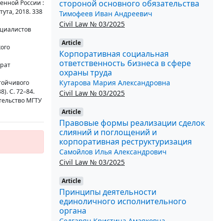
стороной основного обязательства
енной России :
ута, 2018. 338
Тимофеев Иван Андреевич
Civil Law № 03/2025
ециалистов
Article
кого
Корпоративная социальная
ответственность бизнеса в сфере
ерат
охраны труда
Кутарова Мария Александровна
тойчивого
). С. 72–84.
Civil Law № 03/2025
ательство МГТУ
Article
Правовые формы реализации сделок
слияний и поглощений и
корпоративная реструктуризация
Самойлов Илья Александрович
Civil Law № 03/2025
Article
Принципы деятельности
единоличного исполнительного
органа
Седгарян Кристина Амаяковна