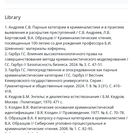
Library
1. Андреев С.В. Парные категории в криминалистике и в практике
выявления и раскрытия преступлений / С.В. Андреев, Л.В.
Бертовский, В.А. Образцов // Криминалистические чтения,
посвященные 100-летию со дня рождения профессора Б.И.
Шевченко : материалы коференц
2. Гарбуз Г.С. Влияние высокотехнологичного права на
совершенствование метода криминалистического моделирования /
Г.С. Гарбуз // Безопасность бизнеса. 2024. № 3. С. 47–51.
3. Гарбуз Г.С. Непосредственное и опосредованное как парные
криминалистические категории / Г.С. Гарбуз // Вестник
Кемеровского государственного университета. Серия :
Гуманитарные и общественные науки. 2024. Т. 8. № 3 (31). С. 410–
418.
4. Кедров Б.М. Энгельс и диалектика естествознания / Б.М. Кедров.
Москва : Политиздат, 1970. 471 с.
5. Колдин В.Я. Фактические основания криминалистической
идентификации / В.Я. Колдин // Правоведение. 1977. № 6. С. 70–78.
6. Образцов В.А. К вопросу о парных категориях в криминалистике /
В.А. Образцов // Сибирские уголовно-процессуальные и
криминалистические чтения. 2008. № 1. С. 82–95.