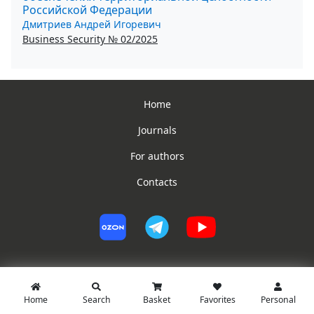
Российской Федерации
Дмитриев Андрей Игоревич
Business Security № 02/2025
Home
Journals
For authors
Contacts
Home
Search
Basket
Favorites
Personal
© PG Jurist