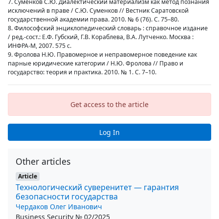
7. Суменков С.Ю. Диалектический материализм как метод познания
исключений в праве / С.Ю. Суменков // Вестник Саратовской
государственной академии права. 2010. № 6 (76). С. 75–80.
8. Философский энциклопедический словарь : справочное издание
/ ред.-сост.: Е.Ф. Губский, Г.В. Кораблева, В.А. Лутченко. Москва :
ИНФРА-М, 2007. 575 с.
9. Фролова Н.Ю. Правомерное и неправомерное поведение как
парные юридические категории / Н.Ю. Фролова // Право и
государство: теория и практика. 2010. № 1. С. 7–10.
Get access to the article
Log In
Other articles
Article
Технологический суверенитет — гарантия
безопасности государства
Чердаков Олег Иванович
Business Security № 02/2025