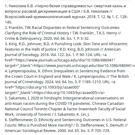
1. Николаев Б.В. «Черно-белая справедливость»: смертная казнь и
вопросы расовой дискриминации в США / Б.В. Николаев //
Всероссийский криминологический журнал. 2018. Т. 12. № 1. С. 128–
140.
2. Franklin, T.W. Racial Disparities in Federal Sentencing Outcomes:
Clarifying the Role of Criminal History / T.W. Franklin , T.K.S. Henry //
Crime & Delinquency. 2020. Vol. 66. Iss. 1. P. 3–32.
3. King, R.D., Johnson, B.D. A Punishing Look: Skin Tone and Afrocentric
Features in the Halls of Justice / R.D. King, B.D. Johnson // American
Journal of Sociology. 2016. Vol. 122. Iss. 1. P. 90–124. URL: <a
href="https://www.journals.uchicago.edu/doi/10.1086/686941"
target="_blank">https://www.journals.uchicago.edu/doi/10.1086/686941<
4. Lymperopoulou, K. Ethnic Inequalities in Sentencing Evidence from
the Crown Court in England and Wale / K. Lymperopoulou // The British
Journal of Criminology. 2024. Vol. 64. Iss. 5. P. 1189–1210. URL: <a
href="https://doi.org/10.1093/bjc/azae005"
target="_blank">https://doi.org/10.1093/bjc/azae005</a>
5. Sakamoto, I. 2020 in hindsight: Intergenerational conversations on
anti-Asian racism during the COVID-19 pandemic. Chinese Canadian
National Council Toronto Chapter & Factor-Inwentash Faculty of Social
Work, University of Toronto / I. Sakamoto, K. Lin, J.
6. Steffensmeier, D. Ethnicity and Sentencing Outcomes in U.S. Federal
Courts: Who is Punished More Harshly? / D. Steffensmeier, S. Demuth //
American Sociological Review. 2000. Vol. 65. Iss. 5. P. 705–729.