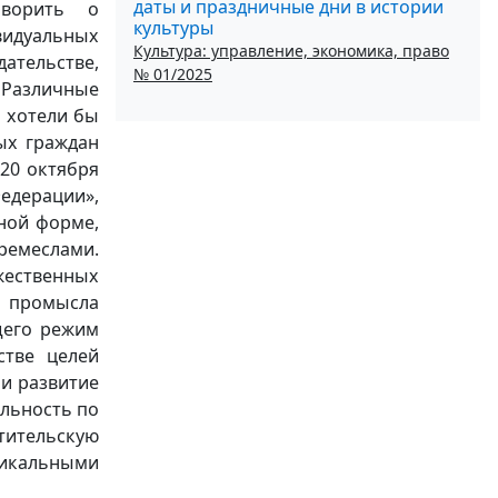
даты и праздничные дни в истории
оворить о
культуры
идуальных
Культура: управление, экономика, право
тельстве,
№ 01/2025
 Различные
 хотели бы
ых граждан
20 октября
едерации»,
ной форме,
ремеслами.
ожественных
о промысла
щего режим
стве целей
 и развитие
ельность по
етительскую
икальными