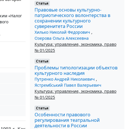
Статья
Правовые основы культурно-
патриотического волонтерства в
жим «Налог
сохранении культурного
вого
суверенитета России
Хилько Николай Федорович
,
.
Озерова Ольга Алексеевна
Культура: управление, экономика, право
№ 01/2025
Статья
Проблемы типологизации объектов
культурного наследия
Путренко Андрей Николаевич
,
Ястрембський Павел Валерьевич
Культура: управление, экономика, право
№ 01/2025
Статья
Особенности правового
регулирования театральной
деятельности в России
1993 г. Как