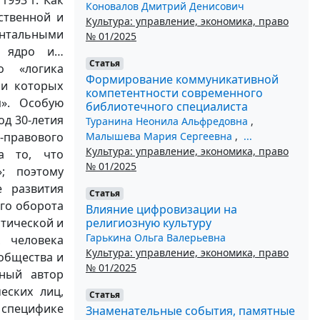
Коновалов Дмитрий Денисович
ственной и
Культура: управление, экономика, право
нтальными
№ 01/2025
е ядро и…
Статья
о «логика
Формирование коммуникативной
ри которых
компетентности современного
м». Особую
библиотечного специалиста
од 30-летия
Туранина Неонила Альфредовна
,
Малышева Мария Сергеевна
,
...
о-правового
Культура: управление, экономика, право
а то, что
№ 01/2025
; поэтому
е развития
Статья
го оборота
Влияние цифровизации на
религиозную культуру
тической и
Гарькина Ольга Валерьевна
х человека
Культура: управление, экономика, право
 общества и
№ 01/2025
нный автор
еских лиц,
Статья
специфике
Знаменательные события, памятные