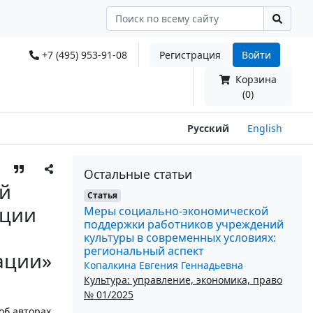
+7 (495) 953-91-08
Регистрация
Войти
Корзина
(0)
Русский
English
Остальные статьи
й
Статья
ации
Меры социально-экономической
поддержки работников учреждений
культуры в современных условиях:
региональный аспект
ации»
Копалкина Евгения Геннадьевна
Культура: управление, экономика, право
№ 01/2025
об авторах