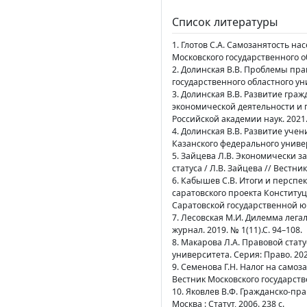
Список литературы
1. Глотов С.А. Самозанятость на
Московского государственного о
2. Долинская В.В. Проблемы прав
государственного областного ун
3. Долинская В.В. Развитие гр
экономической деятельности и п
Российской академии наук. 2021. Т
4. Долинская В.В. Развитие уче
Казанского федерального универси
5. Зайцева Л.В. Экономически 
статуса / Л.В. Зайцева // Вестни
6. Кабышев С.В. Итоги и перспе
саратовского проекта Конституц
Саратовской государственной 
7. Лесовская М.И. Дилемма лег
журнал. 2019. № 1(11).С. 94–108.
8. Макарова Л.А. Правовой стату
университета. Серия: Право. 2021.
9. Семенова Г.Н. Налог на само
Вестник Московского государстве
10. Яковлев В.Ф. Гражданско-пра
Москва : Статут, 2006. 238 с.