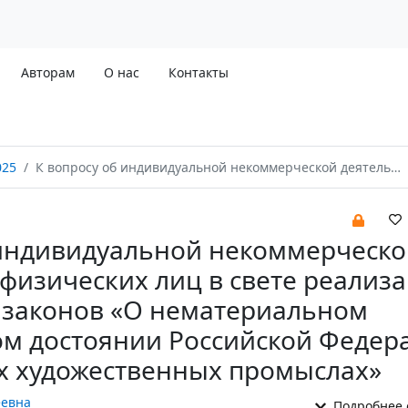
Авторам
О нас
Контакты
025
К вопросу об индивидуальной некоммерческой деятельности физических лиц в свете реализации Федеральных законов «О нематериальном этнокультурном достоянии Российской Федерации» и «О народных художественных промыслах»
 индивидуальной некоммерческо
физических лиц в свете реализ
законов «О нематериальном
ом достоянии Российской Федер
х художественных промыслах»
еевна
Подробнее 