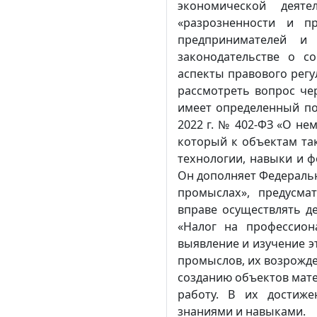
экономической деят
«разрозненности и п
предпринимателей и 
законодательстве о с
аспекты правового регу
рассмотреть вопрос че
имеет определенный по
2022 г. № 402-ФЗ «О не
который к объектам та
технологии, навыки и 
Он дополняет Федеральн
промыслах», предусма
вправе осуществлять д
«Налог на профессион
выявление и изучение э
промыслов, их возрожде
созданию объектов мате
работу. В их достиж
знаниями и навыками.