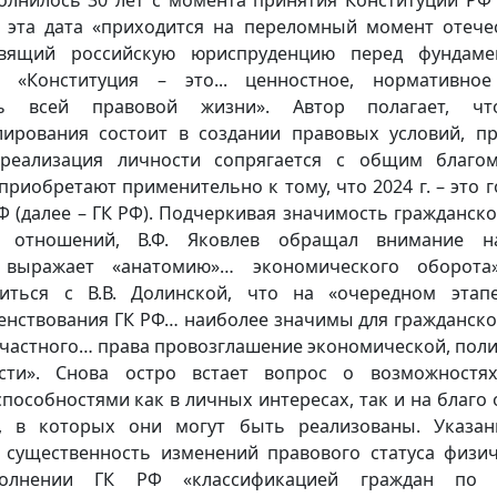
, эта дата «приходится на переломный момент отече
авящий российскую юриспруденцию перед фундаме
, «Конституция – это... ценностное, нормативно
ль всей правовой жизни». Автор полагает, чт
лирования состоит в создании правовых условий, п
реализация личности сопрягается с общим благо
приобретают применительно к тому, что 2024 г. – это г
Ф (далее – ГК РФ). Подчеркивая значимость гражданск
я отношений, В.Ф. Яковлев обращал внимание н
 выражает «анатомию»… экономического оборота»
иться с В.В. Долинской, что на «очередном этап
енствования ГК РФ… наиболее значимы для гражданско
частного… права провозглашение экономической, поли
сти». Снова остро встает вопрос о возможностя
пособностями как в личных интересах, так и на благо
х, в которых они могут быть реализованы. Указа
существенность изменений правового статуса физич
олнении ГК РФ «классификацией граждан по 