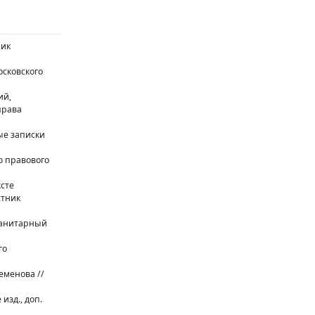
ник
осковского
ий,
права
ые записки
ю правового
ксте
стник
уманитарный
го
еменова //
изд., доп.