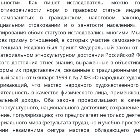
ельности». Как пишет исследователь, можно г
ротиворечивости норм о правовом статусе индив
самозанятых в гражданском, налоговом законода
оциальном страховании и о занятости населения».
лирования обоих статусов исследовались многими. Мы
рез призму отношений, в которых участие самозанят
тенциал. Недавно был принят Федеральный закон от 
материальном этнокультурном достоянии Российской Ф
кого достояния отнес знания, выраженные в объектив
формы их представления, связанные с традиционными 
ый закон от 6 января 1999 г. № 7-ФЗ «О народных худ
тривающий, что мастер народного художественног
еятельность в качестве физического лица, применяю
альный доход». Оба закона провозглашают в каче
тнокультурного, национального достояния; сохранение
ние, популяризацию; что предполагает не только деят
риального мира (результата труда), но и учебно-просв
ении незаменима фигура мастера, обладающего ун