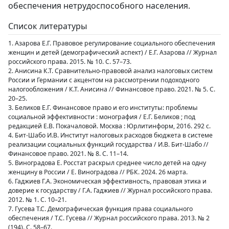
обеспечения нетрудоспособного населения.
Список литературы
1. Азарова Е.Г. Правовое регулирование социального обеспечения
женщин и детей (демографический аспект) / Е.Г. Азарова // Журнал
российского права. 2015. № 10. С. 57–73.
2. Анисина К.Т. Сравнительно-правовой анализ налоговых систем
России и Германии с акцентом на рассмотрении подоходного
налогообложения / К.Т. Анисина // Финансовое право. 2021. № 5. С.
20–25.
3. Беликов Е.Г. Финансовое право и его институты: проблемы
социальной эффективности : монография / Е.Г. Беликов ; под
редакцией Е.В. Покачаловой. Москва : Юрлитинформ, 2016. 292 с.
4. Бит-Шабо И.В. Институт налоговых расходов бюджета в системе
реализации социальных функций государства / И.В. Бит-Шабо //
Финансовое право. 2021. № 8. С. 11–14.
5. Виноградова Е. Росстат раскрыл среднее число детей на одну
женщину в России / Е. Виноградова // РБК. 2024. 26 марта.
6. Гаджиев Г.А. Экономическая эффективность, правовая этика и
доверие к государству / Г.А. Гаджиев // Журнал российского права.
2012. № 1. С. 10–21.
7. Гусева Т.С. Демографическая функция права социального
обеспечения / Т.С. Гусева // Журнал российского права. 2013. № 2
(194). С. 58–67.