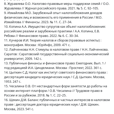
8. Журавлева О.О. Налогово-правовые меры поддержки семей / О.О.
Журавлева // Журнал российского права. 2021. № 5. С. 92–105.
9. Измайлова М.О. Зарубежный опыт налогообложения доходов
физических лиц и возможность его применения в России / М.О.
Измайлова // Финансы. 2023. № 11. С. 27–34.
10. Копина А.А. Имущество супругов как объект налогообложения:
российские реалии и зарубежные практики / А.А. Копина, Е.В.
Рябова // Финансовое право. 2022. № 6. С. 30–34.
11. Кучеров И.И. Теория налогов и сборов (правовые аспекты) :
монография. Москва : ЮрИнфо, 2009. 471 с.
12. Лайченкова Н.Н. Стимулы в налоговом праве / Н.Н. Лайченкова.
Саратов : Саратовский государственный социально-экономический
университет, 2009. 142 с.
13. Публичные финансы и финансовое право: Ежегодник. Вып. 1 /
под редакцией И.А. Цинделиани. Москва : Проспект, 2022. 361 с.
14. Цыпкин С.Д. Налог как институт советского финансового права :
диссертация кандидата юридических наук / С.Д. Цыпкин. Москва,
1953. 247 с.
15. Чесалина О.В. От нестандартных форм занятости до работы на
основе интернет-платформ / О.В. Чесалина // Трудовое право в
России и за рубежом. 2018. № 1. С. 22–25.
16. Щекин Д.М. Баланс публичных и частных интересов в налоговом
праве : диссертация доктора юридических наук / Д.М. Щекин.
Москва, 2023. 541 с.