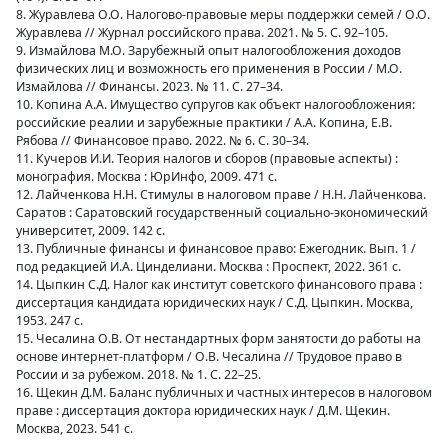
8. Журавлева О.О. Налогово-правовые меры поддержки семей / О.О.
Журавлева // Журнал российского права. 2021. № 5. С. 92–105.
9. Измайлова М.О. Зарубежный опыт налогообложения доходов
физических лиц и возможность его применения в России / М.О.
Измайлова // Финансы. 2023. № 11. С. 27–34.
10. Копина А.А. Имущество супругов как объект налогообложения:
российские реалии и зарубежные практики / А.А. Копина, Е.В.
Рябова // Финансовое право. 2022. № 6. С. 30–34.
11. Кучеров И.И. Теория налогов и сборов (правовые аспекты) :
монография. Москва : ЮрИнфо, 2009. 471 с.
12. Лайченкова Н.Н. Стимулы в налоговом праве / Н.Н. Лайченкова.
Саратов : Саратовский государственный социально-экономический
университет, 2009. 142 с.
13. Публичные финансы и финансовое право: Ежегодник. Вып. 1 /
под редакцией И.А. Цинделиани. Москва : Проспект, 2022. 361 с.
14. Цыпкин С.Д. Налог как институт советского финансового права :
диссертация кандидата юридических наук / С.Д. Цыпкин. Москва,
1953. 247 с.
15. Чесалина О.В. От нестандартных форм занятости до работы на
основе интернет-платформ / О.В. Чесалина // Трудовое право в
России и за рубежом. 2018. № 1. С. 22–25.
16. Щекин Д.М. Баланс публичных и частных интересов в налоговом
праве : диссертация доктора юридических наук / Д.М. Щекин.
Москва, 2023. 541 с.