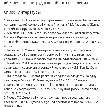
обеспечения нетрудоспособного населения.
Список литературы
1. Азарова Е.Г. Правовое регулирование социального обеспечения
женщин и детей (демографический аспект) / Е.Г. Азарова // Журнал
российского права. 2015. № 10. С. 57–73.
2. Анисина К.Т. Сравнительно-правовой анализ налоговых систем
России и Германии с акцентом на рассмотрении подоходного
налогообложения / К.Т. Анисина // Финансовое право. 2021. № 5. С.
20–25.
3. Беликов Е.Г. Финансовое право и его институты: проблемы
социальной эффективности : монография / Е.Г. Беликов ; под
редакцией Е.В. Покачаловой. Москва : Юрлитинформ, 2016. 292 с.
4. Бит-Шабо И.В. Институт налоговых расходов бюджета в системе
реализации социальных функций государства / И.В. Бит-Шабо //
Финансовое право. 2021. № 8. С. 11–14.
5. Виноградова Е. Росстат раскрыл среднее число детей на одну
женщину в России / Е. Виноградова // РБК. 2024. 26 марта.
6. Гаджиев Г.А. Экономическая эффективность, правовая этика и
доверие к государству / Г.А. Гаджиев // Журнал российского права.
2012. № 1. С. 10–21.
7. Гусева Т.С. Демографическая функция права социального
обеспечения / Т.С. Гусева // Журнал российского права. 2013. № 2
(194). С. 58–67.