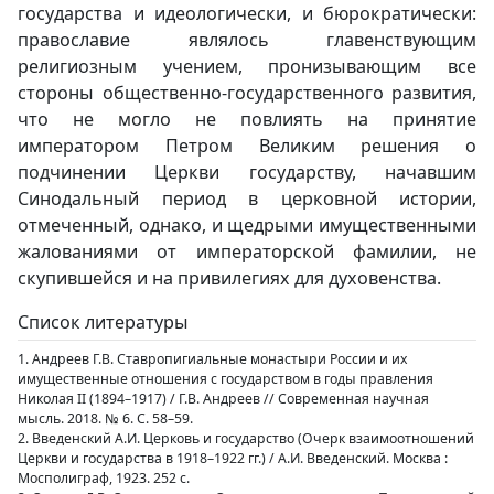
государства и идеологически, и бюрократически:
православие являлось главенствующим
религиозным учением, пронизывающим все
стороны общественно-государственного развития,
что не могло не повлиять на принятие
императором Петром Великим решения о
подчинении Церкви государству, начавшим
Синодальный период в церковной истории,
отмеченный, однако, и щедрыми имущественными
жалованиями от императорской фамилии, не
скупившейся и на привилегиях для духовенства.
Список литературы
1. Андреев Г.В. Ставропигиальные монастыри России и их
имущественные отношения с государством в годы правления
Николая II (1894–1917) / Г.В. Андреев // Современная научная
мысль. 2018. № 6. С. 58–59.
2. Введенский А.И. Церковь и государство (Очерк взаимоотношений
Церкви и государства в 1918–1922 гг.) / А.И. Введенский. Москва :
Мосполиграф, 1923. 252 с.