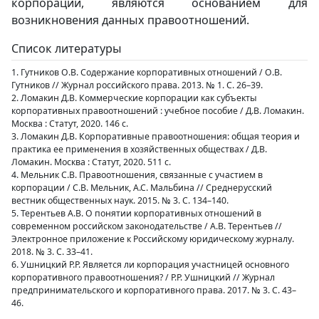
корпорации, являются основанием для
возникновения данных правоотношений.
Список литературы
1. Гутников О.В. Содержание корпоративных отношений / О.В.
Гутников // Журнал российского права. 2013. № 1. С. 26–39.
2. Ломакин Д.В. Коммерческие корпорации как субъекты
корпоративных правоотношений : учебное пособие / Д.В. Ломакин.
Москва : Статут, 2020. 146 с.
3. Ломакин Д.В. Корпоративные правоотношения: общая теория и
практика ее применения в хозяйственных обществах / Д.В.
Ломакин. Москва : Статут, 2020. 511 с.
4. Мельник С.В. Правоотношения, связанные с участием в
корпорации / С.В. Мельник, А.С. Мальбина // Среднерусский
вестник общественных наук. 2015. № 3. С. 134–140.
5. Терентьев А.В. О понятии корпоративных отношений в
современном российском законодательстве / А.В. Терентьев //
Электронное приложение к Российскому юридическому журналу.
2018. № 3. С. 33–41.
6. Ушницкий Р.Р. Является ли корпорация участницей основного
корпоративного правоотношения? / Р.Р. Ушницкий // Журнал
предпринимательского и корпоративного права. 2017. № 3. С. 43–
46.