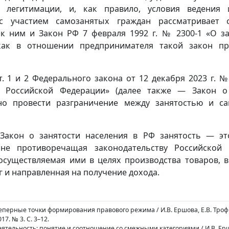
 легитимации, и, как правило, условия ведения 
 с участием самозанятых граждан рассматривает 
к ним и Закон РФ 7 февраля 1992 г. № 2300-1 «О з
 как в отношении предпринимателя такой закон пр
. 1 и 2 Федерального закона от 12 декабря 2023 г. 
в Российской Федерации» (далее также — Закон о
но провести разграничение между занятостью и с
 Закон о занятости населения в РФ занятость — эт
не противоречащая законодательству Российской
 осуществляемая ими в целях производства товаров, 
г и направленная на получение дохода.
реперные точки формирования правового режима / И.В. Ершова, Е.В. Троф
7. № 3. С. 3–12.
еятельность: понятие и соотношение со смежными категориями / И.В. Ерш