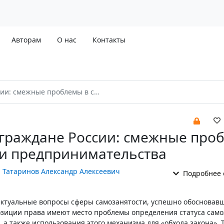
Авторам
О нас
Контакты
лемы в сфере труда и предпринимательства
граждане России: смежные про
 и предпринимательства
,
Татаринов Александр Алексеевич
Подробнее 
актуальные вопросы сферы самозанятости, успешно обосновав
позиции права имеют место проблемы определения статуса само
 а также использования этого механизма для «обхода закона». Т