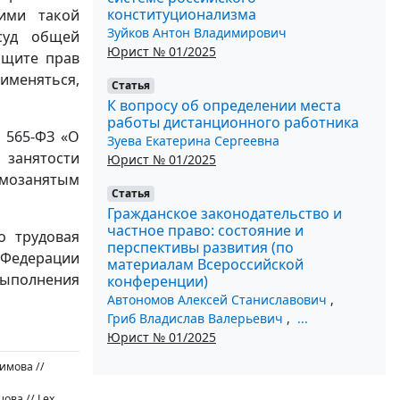
конституционализма
ими такой
Зуйков Антон Владимирович
суд общей
Юрист № 01/2025
ащите прав
именяться,
Статья
К вопросу об определении места
работы дистанционного работника
№ 565-ФЗ «О
Зуева Екатерина Сергеевна
 занятости
Юрист № 01/2025
амозанятым
Статья
Гражданское законодательство и
частное право: состояние и
о трудовая
перспективы развития (по
 Федерации
материалам Всероссийской
выполнения
конференции)
Автономов Алексей Станиславович
,
Гриб Владислав Валерьевич
,
...
Юрист № 01/2025
имова //
ова // Lex