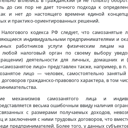
ельно вплелись в гражданский (и не только!) оборот
ль до сих пор не дает точного подхода к определе
 как и нет до настоящего времени единой концепц
ых и практико-ориентированных решений.
83 Налогового кодекса РФ следует, что самозанятые 
являющиеся индивидуальными предпринимателями и о
мных работников услуги физическим лицам на 
в любой налоговый орган по своему выбору уведо
кращении) деятельности для личных, домашних и 
самозанятое лицо» представлен также, например, в п. 
мозанятое лицо — человек, самостоятельно занятый
х договоров гражданско-правового характера, в том чи
ринимательства.
ние механизмов самозанятого лица и индиви
редставляется весьма ошибочным ввиду наличия огран
 связанных с размерами получаемых доходов, нево
ц и заключения с ними трудовых договоров, что вместе
реди предпринимателей. Более того, у данных субъект