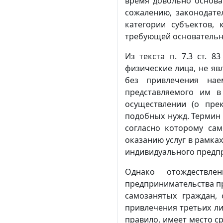
время довольно основат
сожалению, законодате
категории субъектов,
требующей основательн
Из текста п. 7.3 ст. 
физические лица, не 
без привлечения нае
представляемого им 
осуществлении (о пре
подобных нужд. Термин «
согласно которому са
оказанию услуг в рамка
индивидуального предп
Однако отождествле
предпринимательства п
самозанятых граждан,
привлечения третьих ли
правило, имеет место с