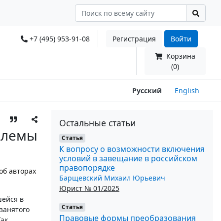
+7 (495) 953-91-08
Регистрация
Войти
Корзина
(0)
Русский
English
Остальные статьи
блемы
Статья
К вопросу о возможности включения
условий в завещание в российском
правопорядке
об авторах
Барщевский Михаил Юрьевич
Юрист № 01/2025
шейся в
Статья
занятого
Правовые формы преобразования
ак,