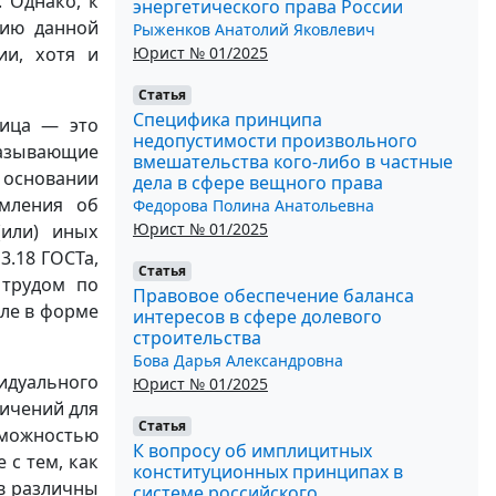
. Однако, к
энергетического права России
нию данной
Рыженков Анатолий Яковлевич
Юрист № 01/2025
ии, хотя и
Статья
Специфика принципа
лица — это
недопустимости произвольного
казывающие
вмешательства кого-либо в частные
основании
дела в сфере вещного права
мления об
Федорова Полина Анатольевна
Юрист № 01/2025
(или) иных
3.18 ГОСТа,
Статья
 трудом по
Правовое обеспечение баланса
сле в форме
интересов в сфере долевого
строительства
Бова Дарья Александровна
дуального
Юрист № 01/2025
ичений для
Статья
зможностью
К вопросу об имплицитных
 с тем, как
конституционных принципах в
ов различны
системе российского