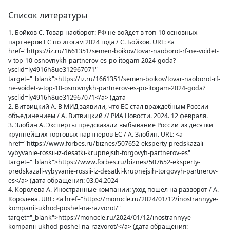
Список литературы
1. Бойков С. Товар наоборот: РФ не войдет в топ-10 основных
партнеров ЕС по итогам 2024 года / С. Бойков. URL: <a
href="https://iz.ru/1661351/semen-boikov/tovar-naoborot-rf-ne-voidet-
v-top-10-osnovnykh-partnerov-es-po-itogam-2024-goda?
ysclid=ly4916h8ue312967071"
target="_blank">https://iz.ru/1661351/semen-boikov/tovar-naoborot-rf-
ne-voidet-v-top-10-osnovnykh-partnerov-es-po-itogam-2024-goda?
ysclid=ly4916h8ue312967071</a> (дата
2. Витвицкий А. В МИД заявили, что ЕС стал враждебным России
объединением / А. Витвицкий // РИА Новости. 2024. 12 февраля.
3. Злобин А. Эксперты предсказали выбывание России из десятки
крупнейших торговых партнеров ЕС / А. Злобин. URL: <a
href="https://www.forbes.ru/biznes/507652-eksperty-predskazali-
vybyvanie-rossii-iz-desatki-krupnejsih-torgovyh-partnerov-es"
target="_blank">https://www.forbes.ru/biznes/507652-eksperty-
predskazali-vybyvanie-rossii-iz-desatki-krupnejsih-torgovyh-partnerov-
es</a> (дата обращения: 03.04.2024
4. Королева А. Иностранные компании: уход пошел на разворот / А.
Королева. URL: <a href="https://monocle.ru/2024/01/12/inostrannyye-
kompanii-ukhod-poshel-na-razvorot/"
target="_blank">https://monocle.ru/2024/01/12/inostrannyye-
kompanii-ukhod-poshel-na-razvorot/</a> (дата обращения: