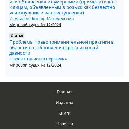
или объявления их умершими (применительно
к лицам, объявленным в розыск как безвестно
исчезнувшие и за преступления)
Исмаилов Чинтир Магомедович
Мировой судья № 12/2024
Статья
Проблемы правоприменительной практики в
области возобновления срока исковой
давности
Егоров Станислав Сергеевич
Мировой судья № 12/2024
Главная
Издания
Книги
Новости