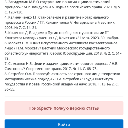
3. Загидуллин М.Р. О содержании понятия «цивилистический
процесс» / М.Р. Загидуллин // Журнал российского права. 2020. № 5.
С. 120–130.
4. Калиниченко Т.Г. Становление и развитие нотариального
процесса в России / Т.Г. Калиниченко // Нотариальный вестник.
2008. № 7. С. 14–21.
5. Кочетков Д. Владимир Путин пообщался с участниками III
Конгресса молодых ученых / Д. Кочетков // 1tv.ru. 2023. 30 ноября.
6. Морхат П.М. Юнит искусственного интеллекта как электронное
лицо / П.М. Морхат // Вестник Московского государственного
областного университета. Серия: Юриспруденция. 2018. № 2. С. 61–
73.
7. Самсонов Н.В. Цели и задачи цивилистического процесса / Н.В.
Самсонов // Современное право. 2017. № 11. С. 68–75.
8. Ястребов О.А. Правосубъектность электронного лица: теоретико-
методологические подходы / О.А. Ястребов // Труды Института
государства и права Российской академии наук. 2018. Т. 13. № 2. С.
36–55.
Приобрести полную версию статьи
Войти