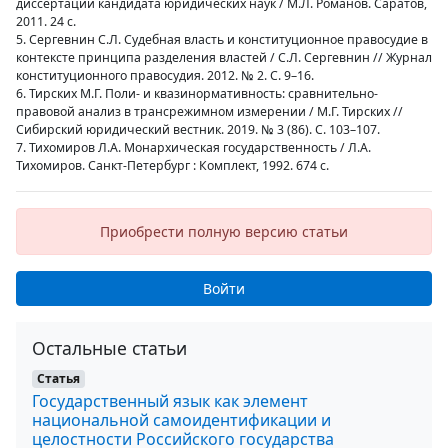
диссертации кандидата юридических наук / М.Л. Романов. Саратов,
2011. 24 с.
5. Сергевнин С.Л. Судебная власть и конституционное правосудие в
контексте принципа разделения властей / С.Л. Сергевнин // Журнал
конституционного правосудия. 2012. № 2. С. 9–16.
6. Тирских М.Г. Поли- и квазинормативность: сравнительно-
правовой анализ в трансрежимном измерении / М.Г. Тирских //
Сибирский юридический вестник. 2019. № 3 (86). C. 103–107.
7. Тихомиров Л.А. Монархическая государственность / Л.А.
Тихомиров. Санкт-Петербург : Комплект, 1992. 674 с.
Приобрести полную версию статьи
Войти
Остальные статьи
Статья
Государственный язык как элемент
национальной самоидентификации и
целостности Российского государства