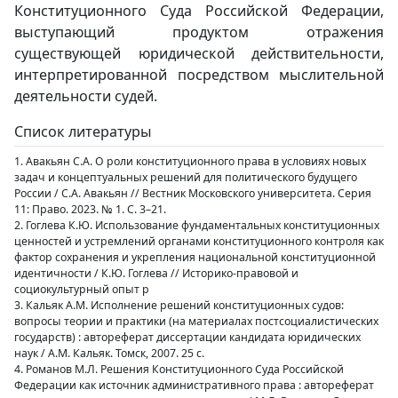
Конституционного Суда Российской Федерации,
выступающий продуктом отражения
существующей юридической действительности,
интерпретированной посредством мыслительной
деятельности судей.
Список литературы
1. Авакьян С.А. О роли конституционного права в условиях новых
задач и концептуальных решений для политического будущего
России / С.А. Авакьян // Вестник Московского университета. Серия
11: Право. 2023. № 1. С. 3–21.
2. Гоглева К.Ю. Использование фундаментальных конституционных
ценностей и устремлений органами конституционного контроля как
фактор сохранения и укрепления национальной конституционной
идентичности / К.Ю. Гоглева // Историко-правовой и
социокультурный опыт р
3. Кальяк А.М. Исполнение решений конституционных судов:
вопросы теории и практики (на материалах постсоциалистических
государств) : автореферат диссертации кандидата юридических
наук / А.М. Кальяк. Томск, 2007. 25 с.
4. Романов М.Л. Решения Конституционного Суда Российской
Федерации как источник административного права : автореферат