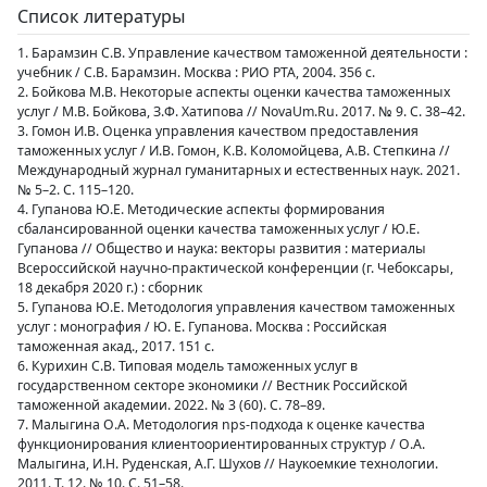
Список литературы
1. Барамзин С.В. Управление качеством таможенной деятельности :
учебник / С.В. Барамзин. Москва : РИО РТА, 2004. 356 с.
2. Бойкова М.В. Некоторые аспекты оценки качества таможенных
услуг / М.В. Бойкова, З.Ф. Хатипова // NovaUm.Ru. 2017. № 9. С. 38–42.
3. Гомон И.В. Оценка управления качеством предоставления
таможенных услуг / И.В. Гомон, К.В. Коломойцева, А.В. Степкина //
Международный журнал гуманитарных и естественных наук. 2021.
№ 5–2. С. 115–120.
4. Гупанова Ю.Е. Методические аспекты формирования
сбалансированной оценки качества таможенных услуг / Ю.Е.
Гупанова // Общество и наука: векторы развития : материалы
Всероссийской научно-практической конференции (г. Чебоксары,
18 декабря 2020 г.) : сборник
5. Гупанова Ю.Е. Методология управления качеством таможенных
услуг : монография / Ю. Е. Гупанова. Москва : Российская
таможенная акад., 2017. 151 с.
6. Курихин С.В. Типовая модель таможенных услуг в
государственном секторе экономики // Вестник Российской
таможенной академии. 2022. № 3 (60). С. 78–89.
7. Малыгина О.А. Методология nps-подхода к оценке качества
функционирования клиентоориентированных структур / О.А.
Малыгина, И.Н. Руденская, А.Г. Шухов // Наукоемкие технологии.
2011. Т. 12. № 10. С. 51–58.