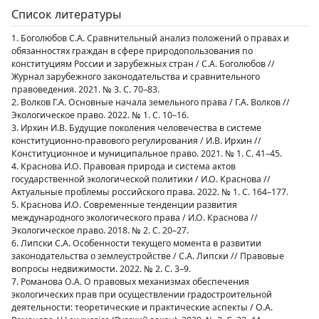
Список литературы
1. Боголюбов С.А. Сравнительный анализ положений о правах и
обязанностях граждан в сфере природопользования по
конституциям России и зарубежных стран / С.А. Боголюбов //
Журнал зарубежного законодательства и сравнительного
правоведения. 2021. № 3. С. 70–83.
2. Волков Г.А. Основные начала земельного права / Г.А. Волков //
Экологическое право. 2022. № 1. С. 10–16.
3. Ирхин И.В. Будущие поколения человечества в системе
конституционно-правового регулирования / И.В. Ирхин //
Конституционное и муниципальное право. 2021. № 1. С. 41–45.
4. Краснова И.О. Правовая природа и система актов
государственной экологической политики / И.О. Краснова //
Актуальные проблемы российского права. 2022. № 1. С. 164–177.
5. Краснова И.О. Современные тенденции развития
международного экологического права / И.О. Краснова //
Экологическое право. 2018. № 2. С. 20–27.
6. Липски С.А. Особенности текущего момента в развитии
законодательства о землеустройстве / С.А. Липски // Правовые
вопросы недвижимости. 2022. № 2. С. 3–9.
7. Романова О.А. О правовых механизмах обеспечения
экологических прав при осуществлении градостроительной
деятельности: теоретические и практические аспекты / О.А.