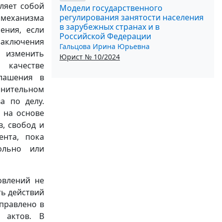
вляет собой
Модели государственного
регулирования занятости населения
 механизма
в зарубежных странах и в
ения, если
Российской Федерации
заключения
Гальцова Ирина Юрьевна
т изменить
Юрист № 10/2024
 качестве
глашения в
нительном
а по делу.
 на основе
, свобод и
ента, пока
ольно или
овлений не
ть действий
правлено в
 актов. В