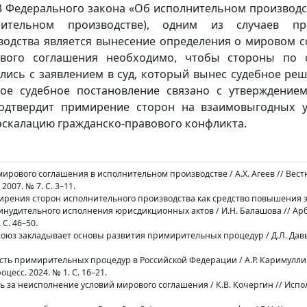
 43 Федерального закона «Об исполнительном производс
тельном производстве), одним из случаев пр
водства является вынесение определения о мировом с
ового соглашения необходимо, чтобы стороны по 
ись с заявлением в суд, который вынес судебное реш
ное судебное постановление связано с утверждение
подтвердит примирение сторон на взаимовыгодных у
 эскалацию гражданско-правового конфликта.
 мирового соглашения в исполнительном производстве / А.Х. Агеев // Вес
007. № 7. С. 3–11.
мирения сторон исполнительного производства как средство повышения
нудительного исполнения юрисдикционных актов / И.Н. Балашова // А
С. 46–50.
 союз закладывает основы развития примирительных процедур / Д.Л. Дав
ость примирительных процедур в Российской Федерации / А.Р. Каримулли
есс. 2024. № 1. С. 16–21.
ть за неисполнение условий мирового соглашения / К.В. Кочергин // Исп