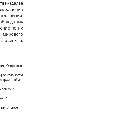
тве» (далее
екращения
оглашении.
обоюдному
ение по их
м мирового
словиях и,
тник Югорского
 эффективности
рбитражный и
ыденко //
на //
олнительное