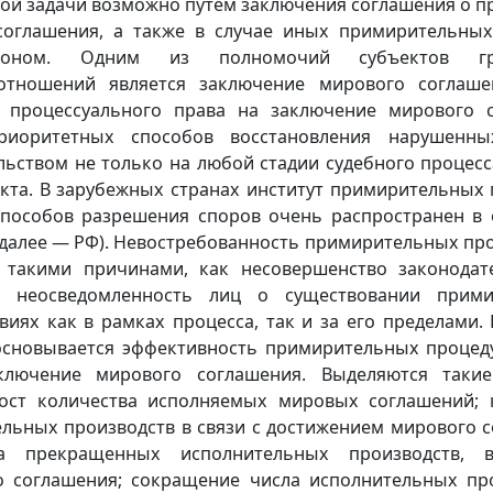
той задачи возможно путем заключения соглашения о 
соглашения, а также в случае иных примирительных
аконом. Одним из полномочий субъектов гра
отношений является заключение мирового соглаш
я процессуального права на заключение мирового 
риоритетных способов восстановления нарушенны
льством не только на любой стадии судебного процесс
кта. В зарубежных странах институт примирительных 
пособов разрешения споров очень распространен в 
далее ― РФ). Невостребованность примирительных про
 такими причинами, как несовершенство законодат
, неосведомленность лиц о существовании прими
виях как в рамках процесса, так и за его пределами.
основывается эффективность примирительных процеду
ключение мирового соглашения. Выделяются такие
рост количества исполняемых мировых соглашений; 
льных производств в связи с достижением мирового с
ва прекращенных исполнительных производств, 
 соглашения; сокращение числа исполнительных про