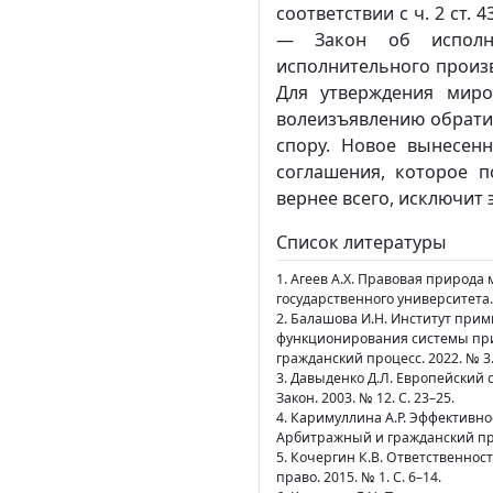
соответствии с ч. 2 ст.
― Закон об исполни
исполнительного произ
Для утверждения мир
волеизъявлению обратил
спору. Новое вынесен
соглашения, которое 
вернее всего, исключит
Список литературы
1. Агеев А.Х. Правовая природа
государственного университета. 2
2. Балашова И.Н. Институт при
функционирования системы при
гражданский процесс. 2022. № 3. 
3. Давыденко Д.Л. Европейский
Закон. 2003. № 12. С. 23–25.
4. Каримуллина А.Р. Эффективн
Арбитражный и гражданский проц
5. Кочергин К.В. Ответственнос
право. 2015. № 1. С. 6–14.