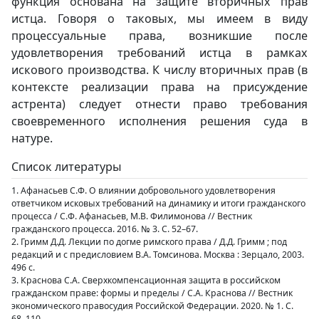
функция основана на защите вторичных прав
истца. Говоря о таковых, мы имеем в виду
процессуальные права, возникшие после
удовлетворения требований истца в рамках
искового производства. К числу вторичных прав (в
контексте реализации права на присуждение
астрента) следует отнести право требования
своевременного исполнения решения суда в
натуре.
Список литературы
1. Афанасьев С.Ф. О влиянии добровольного удовлетворения
ответчиком исковых требований на динамику и итоги гражданского
процесса / С.Ф. Афанасьев, М.В. Филимонова // Вестник
гражданского процесса. 2016. № 3. С. 52–67.
2. Гримм Д.Д. Лекции по догме римского права / Д.Д. Гримм ; под
редакций и с предисловием В.А. Томсинова. Москва : Зерцало, 2003.
496 с.
3. Краснова С.А. Сверхкомпенсационная защита в российском
гражданском праве: формы и пределы / С.А. Краснова // Вестник
экономического правосудия Российской Федерации. 2020. № 1. С.
68–110.