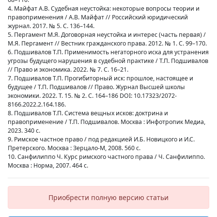
4. Майфат А.В. Судебная неустойка: некоторые вопросы теории и
правоприменения / А.В. Майфат // Российский юридический
журнал. 2017. № 5. С. 136–144.
5. Пергамент М.Я. Договорная неустойка и интерес (часть первая) /
М.Я. Пергамент // Вестник гражданского права. 2012. № 1. С. 99–170.
6. Подшивалов Т.П. Применимость негаторного иска для устранения
угрозы будущего нарушения в судебной практике / Т.П. Подшивалов
// Право и экономика. 2022. № 7. С. 16–21.
7. Подшивалов Т.П. Прогибиторный иск: прошлое, настоящее и
будущее / Т.П. Подшивалов // Право. Журнал Высшей школы
экономики. 2022. Т. 15. № 2. С. 164–186 DOI: 10.17323/2072-
8166.2022.2.164.186.
8. Подшивалов Т.П. Система вещных исков: доктрина и
правоприменение / Т.П. Подшивалов. Москва : Инфотропик Медиа,
2023. 340 с.
9. Римское частное право / под редакцией И.Б. Новицкого и И.С.
Претерского. Москва : Зерцало-М, 2008. 560 с.
10. Санфилиппо Ч. Курс римского частного права / Ч. Санфилиппо.
Москва : Норма, 2007. 464 с.
Приобрести полную версию статьи