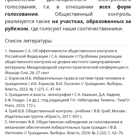
голосования, т.е. в отношении
всех форм
голосования
. Общественный контроль
реализуется также
на участках, образованных за
рубежом
, где голосуют наши соотечественники.
Список литературы
1. Авакьян С.А. Об эффективности общественного контроля в
Российской Федерации / С.А. Авакьян // Проблемы реализации
общественного контроля на уровне местного самоуправления :
материалы Международной научно-практической конференции (г.
Йошкар-Ола, 26–27 сент
2. Борисов И.Б. Избирательные права в системе прав человека и
гражданина / И.Б. Борисов, В.И. Лысенко // Гражданин. Выборы.
Власть. 2023. № 1 (27). С. 47–64.
3. Гражданин и власть : монография / С.А. Авакьян, Д.А. Авдеев,
Е.Ф. Гладун [ и др.] ; под редакцией Г.Н. Чеботарева. Тюмень : ТюмГУ-
Press, 2023. 172 с.
4. Гриб В.В. Общественный контроль : учебник / В.В. Гриб. Москва :
Издательская группа «Юрист», 2017. 655 с.
5. Ниточкин Ф.В. Общественное наблюдение за голосованием в
механизме обеспечения избирательных прав граждан / Ф.В.
Ниточкин // Гражданин. Выборы. Власть. 2024. № 2 (32). С. 62–76.