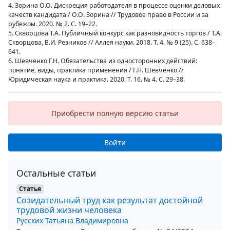
4. Зорина О.О. Дискреция работодателя в процессе оценки деловых
качеств кандидата / О.О. Зорина // Трудовое право в России и за
рубежом. 2020. № 2. С. 19–22.
5. Скворцова Т.А. Публичный конкурс как разновидность торгов / Т.А.
Скворцова, В.И. Резников // Аллея науки. 2018. Т. 4. № 9 (25). С. 638–
641.
6. Шевченко Г.Н. Обязательства из односторонних действий:
понятие, виды, практика применения / Г.Н. Шевченко //
Юридическая наука и практика. 2020. Т. 16. № 4. С. 29–38.
Приобрести полную версию статьи
Войти
Остальные статьи
Статья
Созидательный труд как результат достойной
трудовой жизни человека
Русских Татьяна Владимировна