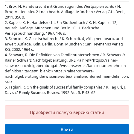
1. Brox, H. Handelsrecht mit Grundzügen des Wertpapierrechts / H.
Brox, M. Henssler. 21 neu bearb. Auflage. München : Verlag C.H. Beck,
2011. 356 s.
2. Kapelle K.-H. Handelsrecht. Ein Studienbuch / K.-H. Kapelle. 12,
neuarb. Auflage. München und Berlin : C. H. Beck'sche
Verlagsbuchhandlung, 1967. 146 s.
3. Schmidt, K. Gesellschaftrecht / K. Schmidt. 4, völlig neu bearb. und
erweit. Auflage. Köln, Berlin, Bonn, München : Carl Heymanns Verlag
KG, 2002. 1964 s.
4. Schwarz, R. Die Definition von Familienunternehmen / R. Schwarz //
Rainer Schwarz Nachfolgeberatung. URL: <a href="https://rainer-
schwarz-nachfolgeberatung.de/wissenswertes/familienunternehmen-
definition." target="_blank">https://rainer-schwarz-
nachfolgeberatung.de/wissenswertes/familienunternehmen-definition.
</a>
5. Tagiuri, R. On the goals of successful family companies / R. Tagiuri, J.
Davis // Family Business Review. 1992. Vol. 5. P. 43–62.
Приобрести полную версию статьи
Войти