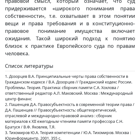
правовой смысл, который означает, что суд
придерживается «широкого понимания права
собственности», т.е. охватывает в этом понятии
вещи и права требования и в конституционно-
правовое понимание имущества включает
ожидания. Такой широкий подход к понятию
близок к практике Европейского суда по правам
человека.
Список литературы
1. Дозорцев В.А. Принципиальные черты права собственности в
Гражданском кодексе / В.А. Дозорцев // Гражданский кодекс России.
Проблемы. Теория. Практика: сборник памяти С.А. Хохлова /
ответственный редактор А.Л. Маковский. Москва : Международный
центр финанс
2. Пашенцев Д.А. Правосубъектность в современной теории права /
Д.А. Пашенцев // Правосубъектность: общетеоретический,
отраслевой и международно-правовой анализ : сборник
материалов к XII ежегодным чтениям памяти профессора С.Н.
Братуся / В.Ф. Яковлев, Т.Я.
3. Тихомиров Ю.А. Теория компетенции / Ю.А. Тихомиров. Москва :
Юринформцентр, 2001. 355 с.