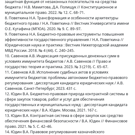
защитная функция от незаконных посягательств на средства
бюджета / Н.В. Мамитова, Д.А. Полищук // Конституционное и
муниципальное право. 2022. № 12. С. 68–71.
8. Поветкина Н.А. Трансформация и особенности архитектуры
бюджетного права / Н.А. Поветкина // Вестник Университета имени
О.Е. Кутафина (МГЮА). 2020. № 9. С. 89–97.
9. Поветкина Н.А. Бюджетно-правовые инструменты повышения
эффективности государственного управления / Н.А. Поветкина //
Юридическая наука и практика : Вестник Нижегородской академии
МВД России. 2018. № 4 (44). С. 240–245.
10. Савенков А.В. Индексация присужденных денежных сумм в
условиях иммунитета бюджетов / А.В. Савенков // Право и
государство: теория и практика. 2023. № 3 (219). С. 65–67.
11. Савенков А.В. Исполнение судебных актов в условиях
иммунитета бюджетов: проблемы автономии бюджетно-правового
регулирования : диссертация кандидата юридических наук / А.В.
Савенков. Санкт-Петербург, 2023. 431 с.
12. Юдин В.А. Бюджетно-правовая природа контрактной системы в
сфере закупок товаров, работ и услуг для обеспечения
государственных и муниципальных нужд: : диссертация кандидата
юридических наук / В.А. Юдин. Москва, 2021. 167 с.
13. Юдин В.А. Контрактная система в сфере закупок как средство
обеспечения финансовой безопасности / В.А. Юдин // Финансовое
право. 2021. № 5. С. 42–46.
14. Юдин В.А. Правовое регулирование казначейского