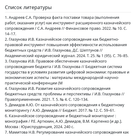
Список литературы
1. Андреев С.А. Проверка факта поставки товара (выполнения
работ, оказания услуг) как инструмент расширенного казначейского
сопровождения / С.А. Андреев // Финансовое право. 2022. № 10. С.
14–17.
2. Глазунова И.В. Казначейское сопровождение как бюджетно-
правовой инструмент повышения эффективности использования
бюджетных средств / И.В. Глазунова, Д.С. Шептунов //
Академический юридический журнал. 2024. Т. 25. № 1 (95). С. 76–85.
3. Глазунова И.В. Правовое обеспечение казначейского
сопровождения бюджета / И.В. Глазунова // Бюджетная система
государства в условиях развития цифровой экономики: правовые и
экономические аспекты : материалы международной научно-
практической конференции (М
4. Глазунова И.В. Развитие казначейского сопровождения
бюджетных средств: проблемы и перспективы / И.В. Глазунова //
Правоприменение. 2021. Т. 5. № 4. С. 120–134.
5. Демидов А.Ю. От казначейского сопровождения к бюджетному
мониторингу / А.Ю. Демидов // Бюджет. 2017. № 12. С. 59–61.
6. Казначейское сопровождение и бюджетный мониторинг :
монография / Р.Е. Артюхин, А.Ю. Демидов, В.М. Карпенко [и др.].
Москва : Юриспруденция, 2024. 240 с.
7. Мамитова Н.В. Регулирование казначейского сопровождения как