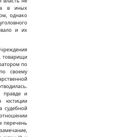
 власть не
ла в иных
ом, однако
 уголовного
ивало и их
Учреждения
в, товарищи
ратором по
по своему
арственной
водилась.
к правде и
р юстиции
а судебной
 отношении
ем перечень
замечание,