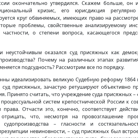
ссии окончательно утвердился. Скажем больше, он 
уциональный кризис, его юрисдикция регулярно 
руется круг обвиняемых, имеющих право на рассмотре
торые проблемы, свойственные анализируемому инст
в частности, о степени вопроса, касающегося предс
и неустойчивым оказался суд присяжных как демок
производства? Почему на различных этапах развити
меняется подсудность? Рассмотрим все по порядку.
ны идеализировать великую Судебную реформу 1864 г.
 суд присяжных, зачастую ретушируют объективно п
я. Принято считать, что учреждение суда присяжных – 
 процессуальной систем крепостнической России к с
права. Отчасти это, конечно, соответствует действи
отрицать, что, несмотря на провозглашение про
 судопроизводства – гласности и состязательнос
презумпции невиновности, – суд присяжных был встро