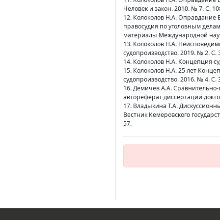
Человек и закон. 2010. № 7. С. 10
12. Колоколов Н.А. Оправдание 
правосудия по уголовным делам
материалы Международной нау
13. Колоколов Н.А. Неисповедим
судопроизводство. 2019. № 2. С. 
14. Колоколов Н.А. Концепция суд
15. Колоколов Н.А. 25 лет Конц
судопроизводство. 2016. № 4. С. 
16. Демичев А.А. Сравнительно-
автореферат диссертации доктор
17. Владыкина Т.А. Дискуссионн
Вестник Кемеровского государст
57.