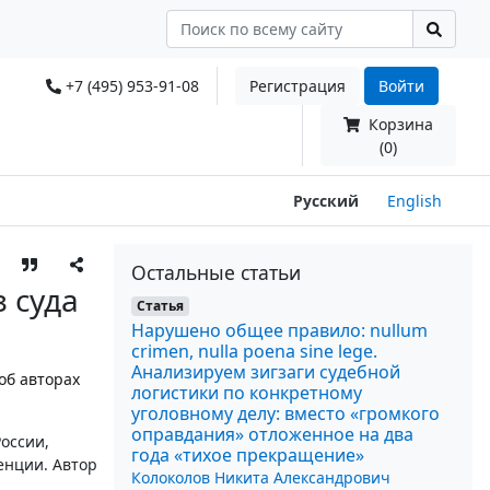
+7 (495) 953-91-08
Регистрация
Войти
Корзина
(0)
Русский
English
Остальные статьи
 суда
Статья
Нарушено общее правило: nullum
crimen, nulla poena sine lege.
Анализируем зигзаги судебной
об авторах
логистики по конкретному
уголовному делу: вместо «громкого
оправдания» отложенное на два
оссии,
года «тихое прекращение»
енции. Автор
Колоколов Никита Александрович