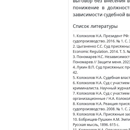
выговор без внесения в 
понижение в должности
зависимости судебной в
Список литературы
1. Колоколов Н.А. Президент РФ:
судопроизводство. 2016. № 1. С. 
2. Цыганенко С.С. Суд присяжных
Economic Regulation. 2014. Т. 5. №
3. Пономарев Н.С. Независимост
Пономарев // Защити меня. 2023.
4. Лукин В.П. Суд присяжных: п
42.
5. Колоколов Н.А. Судебная власт
6. Колоколов Н.А. Суд с участие
криминалиста. Научный журнал. 2
7. Колоколов Н.А. Суд с участи
организационные / Н.А. Колоколо
8. Колоколов Н.А. Реакция прися
судопроизводство. 2008. № 1. С. 
9. Колоколов Н.А. Присяжные зас
10. Бобрищев-Пушкин А.М. Эмпи
Русская мысль, 1896. 615 с.
11. Колоколов Н.А. Оправдание В