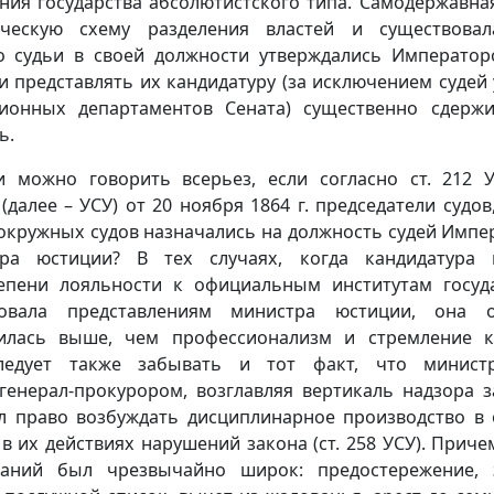
ия государства абсолютистского типа. Самодержавная
ическую схему разделения властей и существова
о судьи в своей должности утверждались Император
 представлять их кандидатуру (за исключением судей
ционных департаментов Сената) существенно сдерж
ь.
и можно говорить всерьез, если согласно ст. 212 
(далее – УСУ) от 20 ноября 1864 г. председатели судо
окружных судов назначались на должность судей Импе
тра юстиции? В тех случаях, когда кандидатура 
епени лояльности к официальным институтам госуд
вовала представлениям министра юстиции, она от
илась выше, чем профессионализм и стремление 
следует также забывать и тот факт, что минист
генерал-прокурором, возглавляя вертикаль надзора з
л право возбуждать дисциплинарное производство в
в их действиях нарушений закона (ст. 258 УСУ). Прич
аний был чрезвычайно широк: предостережение, 