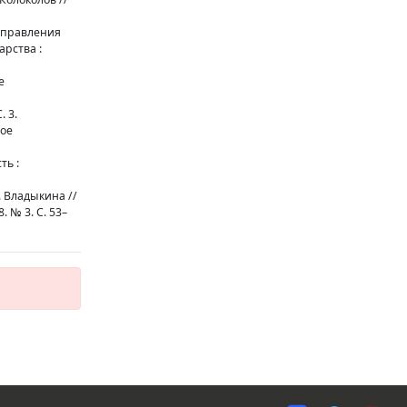
отправления
рства :
е
. 3.
ное
ть :
. Владыкина //
 № 3. С. 53–