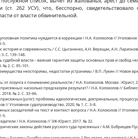
послужной список, вычет из жалованья, арест до семи 
 (ст. 262 УСУ), что, бесспорно, свидетельствовало
ласти от власти обвинительной.
 уголовная политика нуждается в коррекции / Н.А. Колоколов // Уголовное
3–5.
: история и современность / С.С. Цыганенко, А.Н. Верещак, А.Н. Ларионов /
 3. С. 139–148.
ь судебной власти – важная гарантия защиты основных прав и свобод чело
 № 2. С. 95–101.
реимущества неоспоримы, недостатки устранимы / В.П. Лукин // Новое вре
ь: от лозунга к пониманию реальности / Н.А. Колоколов. Москва : Юрист, 20
м присяжных: насколько предсказуем результат? / Н.А. Колоколов // Библио
018. № 2. С. 33–66.
ем присяжных (juror): проблемы идеологические, доктринальные, процесс
в // Уголовное судопроизводство. 2020. № 1. С. 3–8.
жных заседателей на текст и контекст вопроса / Н.А. Колоколов // Уголовн
2–5.
едатели / Н.А. Колоколов // ЭЖ-Юрист. 2017. № 32.
рические законы действия русского суда присяжных / А.М. Бобрищев-Пуш
еры Засулич: Ошибка или закономерность? Две эпохи, два взгляда! / Н.А. 