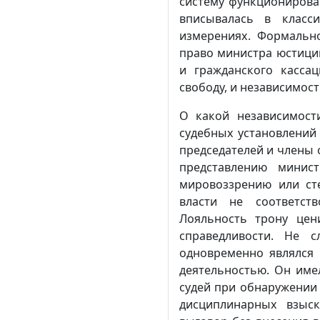
систему функционирован
вписывалась в класс
измерениях. Формальн
право министра юстиции
и гражданского касса
свободу, и независимост
О какой независимост
судебных установлений 
председателей и члены 
представлению минис
мировоззрению или ст
власти не соответст
Лояльность трону цен
справедливости. Не 
одновременно являлся 
деятельностью. Он име
судей при обнаружении 
дисциплинарных взыск