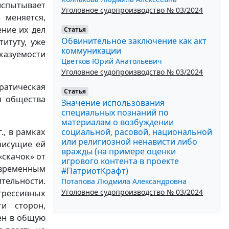
испытывает
Уголовное судопроизводство № 03/2024
меняется,
ние их дел
Статья
Обвинительное заключение как акт
итуту, уже
коммуникации
казуемости
Цветков Юрий Анатольевич
Уголовное судопроизводство № 03/2024
ратическая
Статья
я общества
Значение использования
специальных познаний по
материалам о возбуждении
социальной, расовой, национальной
, в рамках
или религиозной ненависти либо
рисущие ей
вражды (на примере оценки
«скачок» от
игрового контента в проекте
овременным
#ПатриотКрафт)
тельности.
Потапова Людмила Александровна
Уголовное судопроизводство № 03/2024
грессивных
ти сторон,
ен в общую