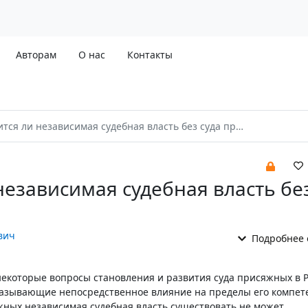
Авторам
О нас
Контакты
тся ли независимая судебная власть без суда присяжных?
независимая судебная власть без
вич
Подробнее 
некоторые вопросы становления и развития суда присяжных в Р
азывающие непосредственное влияние на пределы его компет
жных независимая судебная власть существовать не может.