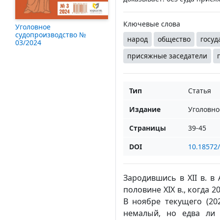
Ключевые слова
Уголовное
судопроизводство №
народ
общество
госуд
03/2024
присяжные заседатели
Тип
Статья
Издание
Уголовно
Страницы
39-45
DOI
10.18572
Зародившись в XII в. в
половине XIX в., когда 
В ноябре текущего (20
немалый, но едва ли 