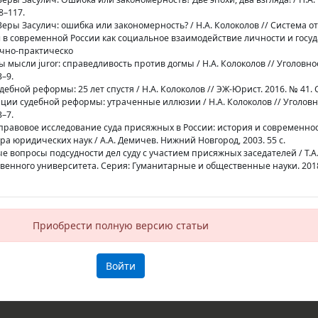
8–117.
Веры Засулич: ошибка или закономерность? / Н.А. Колоколов // Система 
 в современной России как социальное взаимодействие личности и госуда
чно-практическо
ы мыcли juror: справедливость против догмы / Н.А. Колоколов // Уголовно
3–9.
ебной реформы: 25 лет спустя / Н.А. Колоколов // ЭЖ-Юрист. 2016. № 41. С
епции судебной реформы: утраченные иллюзии / Н.А. Колоколов // Уголов
3–7.
правовое исследование суда присяжных в России: история и современнос
а юридических наук / А.А. Демичев. Нижний Новгород, 2003. 55 с.
ые вопросы подсудности дел суду с участием присяжных заседателей / Т.А
венного университета. Серия: Гуманитарные и общественные науки. 2018.
Приобрести полную версию статьи
Войти