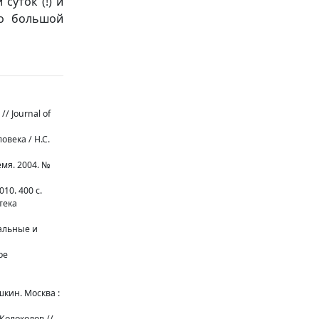
суток (!) и
 о большой
/ Journal of
века / Н.С.
мя. 2004. №
10. 400 с.
тека
уальные и
ое
кин. Москва :
Колоколов //