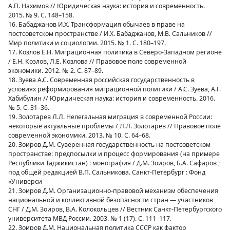
А.П. Нахимов // Юридическая наука: история и современность.
2015. № 9. С. 148–158.
16. Бабаджанов И.Х. Трансформация обычаев в праве на
постсоветском пространстве / И.Х. Бабаджанов, М.В. Сальников //
Мир политики и социологии. 2015. № 1. С. 180–197.
17. Козлов Е.Н. Миграционная политика в Северо-Западном регионе
/ Е.Н. Козлов, Л.Е. Козлова // Правовое поле современной
экономики. 2012. № 2. С. 87–89.
18. Зуева А.С. Современная российская государственность в
условиях реформирования миграционной политики / А.С. Зуева, А.Г.
Хабибулин // Юридическая наука: история и современность. 2016.
№ 5. С. 31–36.
19. Золотарев Л.Л. Нелегальная миграция в современной России:
некоторые актуальные проблемы / Л.Л. Золотарев // Правовое поле
современной экономики. 2013. № 10. С. 64–68.
20. Зоиров Д.М. Суверенная государственность на постсоветском
пространстве: предпосылки и процесс формирования (на примере
Республики Таджикистан) : монография / Д.М. Зоиров, Б.А. Сафаров ;
под общей редакцией В.П. Сальникова. Санкт-Петербург : Фонд
«Универси
21. Зоиров Д.М. Организационно-правовой механизм обеспечения
национальной и коллективной безопасности стран — участников
СНГ / Д.М. Зоиров, В.А. Колокольцев // Вестник Санкт-Петербургского
университета МВД России. 2003. № 1 (17). С. 111–117.
22. Зоиров Д.М. Национальная политика СССР как фактор