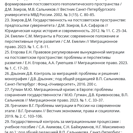
формирования постсоветского геополитического пространства /
Д.М. Зоиров, М.В. Сальников // Вестник Санкт-Петербургского
университета МВД России. 2002. № 3 (15). С. 80–85.
23. Зоиров Д.М. Государственность на постсоветском пространстве:
предпосылки суверенитета / Д.М. Зоиров, Б.А. Сафаров //
Юридическая наука: история и современность. 2012. № 11. С. 25–34.
24. Емелин С.М. Мигранты в России: современное положение и
перспективные пути развития / С.М. Емелин // Миграционное
право. 2023. № 1. С. 8–11.
25. Егорова Е.Н. Правовое регулирование вынужденной миграции
на постсоветском пространстве: проблемы и перспективы
развития / Е.Н. Егорова, А.А. Гукепшев // Миграционное право. 2023.
№ 1. С. 17–20.
26. Дзьоник Д.В. Контроль за миграцией: проблемы и решения :
монография / Д.В. Дзьоник ; под общей редакцией В.П. Сальникова.
Санкт-Петербург : Фонд «Университет», 2016. 200 с.
27. Гутман М.Ю. Миграционный кризис в Европе: проблемы
сохранения государственности / М.Ю. Гутман, Д.В. Кривоносова, В.П.
Сальников // Миграционное право. 2023. № 1. С. 33–37.
28. Гречихин В.Г. Проблемы миграции в России на современном
этапе / В.Г. Гречихин // Вестник экономики, права и социологии.
2019. № 2. С. 103–106.
29. Государственный контроль за миграционными процессами :
учебное пособие / С.А. Акимова, С.Н. Байжуминов, Н.Г. Максименко
[и др.] ; под общей редакцией В.П. Сальникова. Санкт-Петербург :