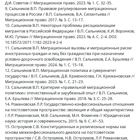
Д.И. Советов // Миграционное право. 2023. № 1. С. 32–35.
9. Сальников В.П. Правовое регулирование миграционных
процессов в России / В.П. Сальников, В.А. Силантьева //
Миграционное право. 2017. № 3. С. 13–17.
10. Сальников В.П. Некоторые проблемы ресоциализации
мигрантов в Российской Федерации / В.П. Сальников, К.И. Воронков,
М.Ю. Гутман // Миграционное право. 2023. № 4. С. 2–4. DOI:
10.18572/2071-1182-2023-4-2-4
11. Сальников В.П. Миграционные вызовы и миграционные риски
иностранных граждан и лиц без гражданства при назначении
условно-досрочного освобождения / В.П. Сальников, Е.А. Брылева //
Миграционное право. 2024. № 1. С. 15–18.
12. Сальников В.П. Миграционная политика и суверенитет
государства / В.П. Сальников, Д.В. Кривоносова, Г.Н. Крижановская //
Миграционное право. 2023. № 1. С. 21–23.
13. Сальников В.П. Критерии «правильной миграционной
политики»: отечественный и зарубежный опыт / В.П. Сальников,
Е.А. Брылева // Миграционное право. 2018. № 3. С. 25–28.
14. Романовская Л.Р. Государственно-конфессиональные отношения
на постсоветском пространстве: эволюция и общая характеристика
/ Л.Р. Романовская, М.В. Сальников, М.Н. Фомичев // Юридическая
наука: история и современность. 2015. № 9. С. 41–53.
15. Остроумов С.В. Конституционные и религиозные нормы как
основа межконфессионального диалога на постсоветском
пространстве / С.В. Остроумов, Н.В. Остроумов, Л.Р. Романовская,