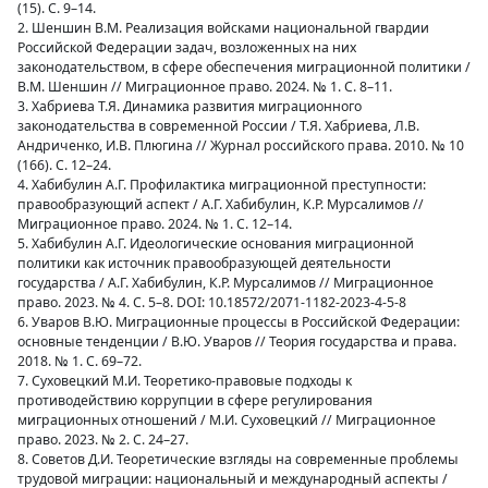
(15). С. 9–14.
2. Шеншин В.М. Реализация войсками национальной гвардии
Российской Федерации задач, возложенных на них
законодательством, в сфере обеспечения миграционной политики /
В.М. Шеншин // Миграционное право. 2024. № 1. С. 8–11.
3. Хабриева Т.Я. Динамика развития миграционного
законодательства в современной России / Т.Я. Хабриева, Л.В.
Андриченко, И.В. Плюгина // Журнал российского права. 2010. № 10
(166). С. 12–24.
4. Хабибулин А.Г. Профилактика миграционной преступности:
правообразующий аспект / А.Г. Хабибулин, К.Р. Мурсалимов //
Миграционное право. 2024. № 1. С. 12–14.
5. Хабибулин А.Г. Идеологические основания миграционной
политики как источник правообразующей деятельности
государства / А.Г. Хабибулин, К.Р. Мурсалимов // Миграционное
право. 2023. № 4. С. 5–8. DOI: 10.18572/2071-1182-2023-4-5-8
6. Уваров В.Ю. Миграционные процессы в Российской Федерации:
основные тенденции / В.Ю. Уваров // Теория государства и права.
2018. № 1. С. 69–72.
7. Суховецкий М.И. Теоретико-правовые подходы к
противодействию коррупции в сфере регулирования
миграционных отношений / М.И. Суховецкий // Миграционное
право. 2023. № 2. С. 24–27.
8. Советов Д.И. Теоретические взгляды на современные проблемы
трудовой миграции: национальный и международный аспекты /