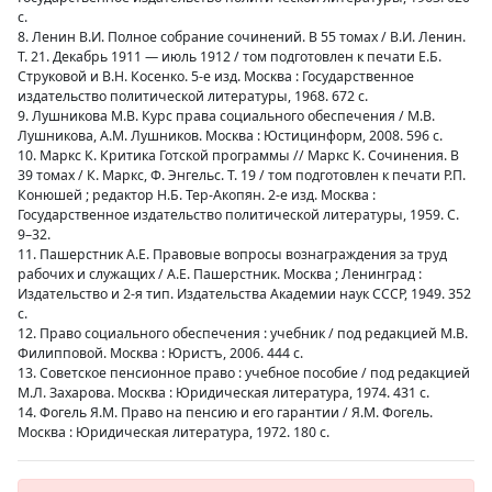
с.
8. Ленин В.И. Полное собрание сочинений. В 55 томах / В.И. Ленин.
Т. 21. Декабрь 1911 — июль 1912 / том подготовлен к печати Е.Б.
Струковой и В.Н. Косенко. 5-е изд. Москва : Государственное
издательство политической литературы, 1968. 672 с.
9. Лушникова М.В. Курс права социального обеспечения / М.В.
Лушникова, А.М. Лушников. Москва : Юстицинформ, 2008. 596 с.
10. Маркс К. Критика Готской программы // Маркс К. Cочинения. В
39 томах / К. Маркс, Ф. Энгельс. Т. 19 / том подготовлен к печати Р.П.
Конюшей ; редактор Н.Б. Тер-Акопян. 2-е изд. Москва :
Государственное издательство политической литературы, 1959. С.
9–32.
11. Пашерстник А.Е. Правовые вопросы вознаграждения за труд
рабочих и служащих / А.Е. Пашерстник. Москва ; Ленинград :
Издательство и 2-я тип. Издательства Академии наук СССР, 1949. 352
с.
12. Право социального обеспечения : учебник / под редакцией М.В.
Филипповой. Москва : Юристъ, 2006. 444 с.
13. Советское пенсионное право : учебное пособие / под редакцией
М.Л. Захарова. Москва : Юридическая литература, 1974. 431 с.
14. Фогель Я.М. Право на пенсию и его гарантии / Я.М. Фогель.
Москва : Юридическая литература, 1972. 180 с.