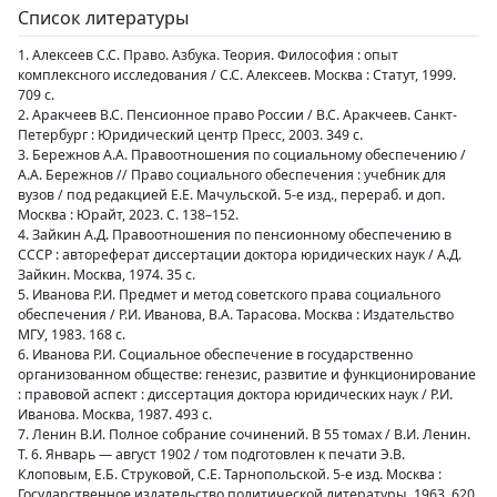
Список литературы
1. Алексеев С.С. Право. Азбука. Теория. Философия : опыт
комплексного исследования / С.С. Алексеев. Москва : Статут, 1999.
709 с.
2. Аракчеев В.С. Пенсионное право России / В.С. Аракчеев. Санкт-
Петербург : Юридический центр Пресс, 2003. 349 с.
3. Бережнов А.А. Правоотношения по социальному обеспечению /
А.А. Бережнов // Право социального обеспечения : учебник для
вузов / под редакцией Е.Е. Мачульской. 5-е изд., перераб. и доп.
Москва : Юрайт, 2023. С. 138–152.
4. Зайкин А.Д. Правоотношения по пенсионному обеспечению в
СССР : автореферат диссертации доктора юридических наук / А.Д.
Зайкин. Москва, 1974. 35 с.
5. Иванова Р.И. Предмет и метод советского права социального
обеспечения / Р.И. Иванова, В.А. Тарасова. Москва : Издательство
МГУ, 1983. 168 с.
6. Иванова Р.И. Социальное обеспечение в государственно
организованном обществе: генезис, развитие и функционирование
: правовой аспект : диссертация доктора юридических наук / Р.И.
Иванова. Москва, 1987. 493 с.
7. Ленин В.И. Полное собрание сочинений. В 55 томах / В.И. Ленин.
Т. 6. Январь — август 1902 / том подготовлен к печати Э.В.
Клоповым, Е.Б. Струковой, С.Е. Тарнопольской. 5-е изд. Москва :
Государственное издательство политической литературы, 1963. 620