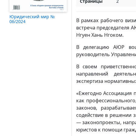
Страницы
2
Юридический мир №
В рамках рабочего визи
06/2024
встреча председателя А
Нгуен Хань Нгоком.
В делегацию АЮР вош
руководитель Управлени
В своем приветственн
направлений деятель
экспертиза нормативных
«Ежегодно Ассоциация п
как профессионального
законов, разрабатыв
содействие в решении з
— законопроекты, напра
юристов к помощи гражд