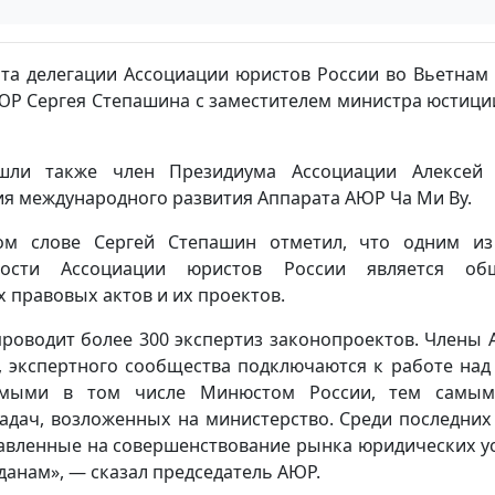
та делегации Ассоциации юристов России во Вьетнам 
ЮР Сергея Степашина с заместителем министра юстици
ли также член Президиума Ассоциации Алексей
я международного развития Аппарата АЮР Ча Ми Ву.
ом слове Сергей Степашин отметил, что одним и
ности Ассоциации юристов России является общ
 правовых актов и их проектов.
роводит более 300 экспертиз законопроектов. Члены 
, экспертного сообщества подключаются к работе над
аемыми в том числе Минюстом России, тем самым
адач, возложенных на министерство. Среди последних
вленные на совершенствование рынка юридических усл
анам», — сказал председатель АЮР.