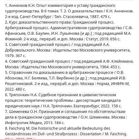
1. Анненков К.Н. Опыт комментария к уставу гражданского
судопроизводства. В 6 томах. Т. 2. О доказательствах / К.Н. Анненков.
2-е изд. Санкт-Петербург : Тип. Стасюлевича, 1887. 479 с.
2. Курс доказательственного права: Гражданский процесс.
Арбитражный процесс. Административное судопроизводство / С.Ф.
Афанасьев, О.В. Баулин, И.Н. Лукьянова [и др.] ; под редакцией М.А.
Фокиной. 2-е изд., перераб. и доп. Москва : Статут, 2019. 656 с.
3. Советский гражданский процесс / под редакцией А.А.
Добровольского. Москва : Издательство Московского университета,
1979. 367 с.
4. Советский гражданский процесс / под редакцией А.Ф. Клейнмана.
Москва : Издательство Московского университета, 1964. 453 с.
5. Справочник по доказыванию в арбитражном процессе / О.В.
Абознова, Н.Г. Беляева, Т.Л. Вербенко [и др.] ; под редакцией И.В.
Решетниковой. 2-е изд., перераб. и доп. Москва : Норма, ИНФРА-М,
2022. 480 с.
6. Тряпочкин Н.А. Судебное признание в цивилистическом
процессе: теоретические проблемы : диссертация кандидата
юридических наук / Н.А. Тряпочкин. Екатеринбург, 2022. 158 с.
7. Шеменева О.Н. Признания и соглашения по обстоятельствам
дела в гражданском судопроизводстве / О.Н. Шеменева. Москва :
Инфотропик Медиа, 2013. 184 с.
8. Fasching M. Die historische und aktuelle Bedeutung des
Geständnisses im Zivil- und Strafprozess : Dissertation / M. Fasching.