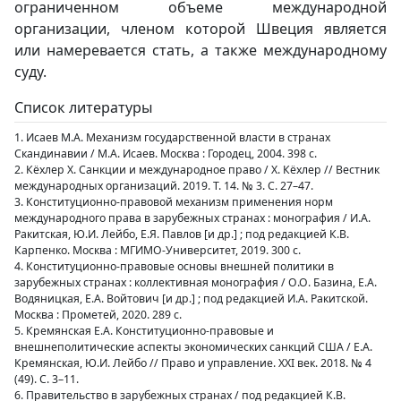
ограниченном объеме международной
организации, членом которой Швеция является
или намеревается стать, а также международному
суду.
Список литературы
1. Исаев М.А. Механизм государственной власти в странах
Скандинавии / М.А. Исаев. Москва : Городец, 2004. 398 с.
2. Кёхлер Х. Санкции и международное право / Х. Кёхлер // Вестник
международных организаций. 2019. Т. 14. № 3. С. 27–47.
3. Конституционно-правовой механизм применения норм
международного права в зарубежных странах : монография / И.А.
Ракитская, Ю.И. Лейбо, Е.Я. Павлов [и др.] ; под редакцией К.В.
Карпенко. Москва : МГИМО-Университет, 2019. 300 с.
4. Конституционно-правовые основы внешней политики в
зарубежных странах : коллективная монография / О.О. Базина, Е.А.
Водяницкая, Е.А. Войтович [и др.] ; под редакцией И.А. Ракитской.
Москва : Прометей, 2020. 289 с.
5. Кремянская Е.А. Конституционно-правовые и
внешнеполитические аспекты экономических санкций США / Е.А.
Кремянская, Ю.И. Лейбо // Право и управление. XXI век. 2018. № 4
(49). С. 3–11.
6. Правительство в зарубежных странах / под редакцией К.В.