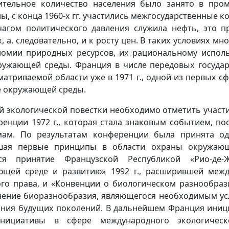
чительное количество населения было занято в пр
ны, с конца 1960-х гг. участились межгосударственные к
агом политического давления служила нефть, это п
, а, следовательно, и к росту цен. В таких условиях мн
номии природных ресурсов, их рациональному испол
ружающей среды. Франция в числе передовых государ
матриваемой области уже в 1971 г., одной из первых 
е окружающей среды.
й экологической повестки необходимо отметить участ
ренции 1972 г., которая стала знаковым событием, п
мам. По результатам конференции была принята о
вшая первые принципы в области охраны окружаю
ся принятие Французской Республикой «Рио-де-Ж
ющей среде и развитию» 1992 г., расширившей меж
о права, и «Конвенции о биологическом разнообразии
нение биоразнообразия, являющегося необходимым ус
ания будущих поколений. В дальнейшем Франция иниц
нициативы в сфере международного экологическ