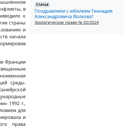
омышленном
Статья
онфликты, в
Поздравляем с юбилеем Геннадия
риводило к
Александровича Волкова!
Экологическое право № 02/2024
огие страны
ьзованию и
ств начала
сформировав
ие Франции
освященным
дноименная
щей среды.
анейрской
дународные
» 1992 г.,
ловием для
иировала и
ого права