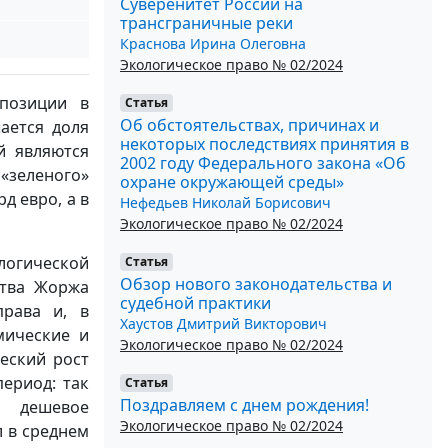
Суверенитет России на
трансграничные реки
Краснова Ирина Олеговна
Экологическое право № 02/2024
позиции в
Статья
Об обстоятельствах, причинах и
ается доля
некоторых последствиях принятия в
й являются
2002 году Федерального закона «Об
 «зеленого»
охране окружающей среды»
рд евро, а в
Нефедьев Николай Борисович
Экологическое право № 02/2024
ологической
Статья
Обзор нового законодательства и
ства Жоржа
судебной практики
права и, в
Хаустов Дмитрий Викторович
мические и
Экологическое право № 02/2024
еский рост
ериод: так
Статья
Поздравляем с днем рождения!
о дешевое
Экологическое право № 02/2024
л в среднем