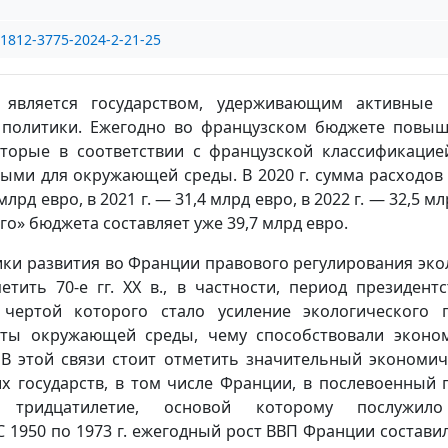
/1812-3775-2024-2-21-25
 является государством, удерживающим активные 
 политики. Ежегодно во французском бюджете повыш
оторые в соответствии с французской классификацие
ыми для окружающей среды. В 2020 г. сумма расходов
лрд евро, в 2021 г. — 31,4 млрд евро, в 2022 г. — 32,5 мл
ого» бюджета составляет уже 39,7 млрд евро.
ики развития во Франции правового регулирования эк
тить 70-е гг. XX в., в частности, период президент
 чертой которого стало усиление экологического 
иты окружающей среды, чему способствовали эконо
 В этой связи стоит отметить значительный экономич
 государств, в том числе Франции, в послевоенный п
 тридцатилетие, основой которому послужил
С 1950 по 1973 г. ежегодный рост ВВП Франции состави