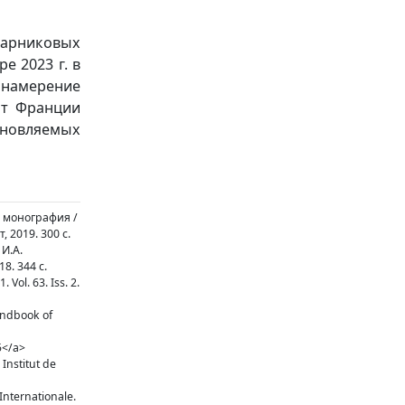
парниковых
е 2023 г. в
намерение
ент Франции
новляемых
 монография /
 2019. 300 с.
И.А.
8. 344 с.
 Vol. 63. Iss. 2.
Handbook of
5</a>
 Institut de
Internationale.