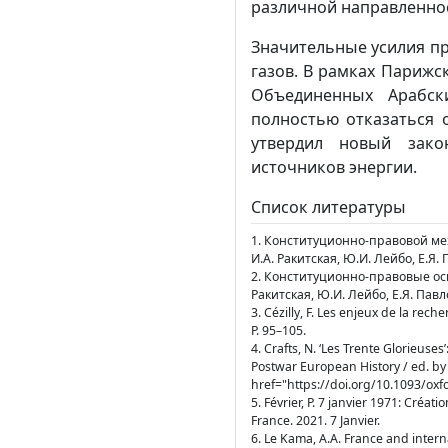
различной направленно
Значительные усилия п
газов. В рамках Парижс
Объединенных Арабск
полностью отказаться о
утвердил новый зако
источников энергии.
Список литературы
1. Конституционно-правовой ме
И.А. Ракитская, Ю.И. Лейбо, Е.Я.
2. Конституционно-правовые осн
Ракитская, Ю.И. Лейбо, Е.Я. Павл
3. Cézilly, F. Les enjeux de la reche
P. 95–105.
4. Crafts, N. ‘Les Trente Glorieuses
Postwar European History / ed. by 
href="https://doi.org/10.1093/ox
5. Février, P. 7 janvier 1971: Créat
France. 2021. 7 Janvier.
6. Le Kama, A.A. France and intern