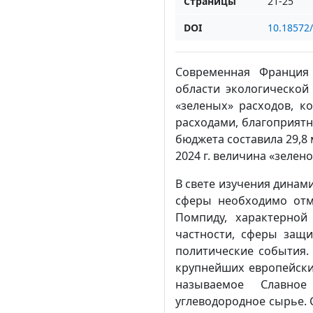
Страницы
21-25
DOI
10.18572
Современная Франция
области экологической
«зеленых» расходов, к
расходами, благоприятн
бюджета составила 29,8 м
2024 г. величина «зелен
В свете изучения динам
сферы необходимо отме
Помпиду, характерной
частности, сферы защ
политические события.
крупнейших европейских
называемое Славное
углеводородное сырье. 