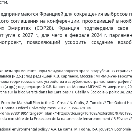
сти.
редпринимаются Францией для сокращения выбросов 
кого соглашения на конференции, проходившей в ноябр
их Эмиратах (COP28), Франция подтвердила свое 
т угля к 2027 г., для чего в феврале 2024 г. парлам
нопроект, позволяющий ускорить создание возоб
ханизм применения норм международного права в зарубежных странах :
 Павлов [и др.] ; под редакцией К.В. Карпенко. Москва : МГИМО-Университет,
овы территориального устройства в зарубежных странах : монография / 
ов [и др.] ; под редакцией К.В. Карпенко. Москва : МГИМО-Университет, 201
rche sur la biodiversité dans les Caraïbes / F. Cézilly // Écologie & politique. 2021.
’: From the Marshall Plan to the Oil Crisis / N. Crafts, G. Toniolo // The Oxford 
D. Stone. Oxford University Press, 2012. P. 356–378. <a
fordhb/97801995" target="_blank">https://doi.org/10.1093/oxfordhb/9780199
ion du ministère de la Protection de la nature et de l’environnement / P. Février //
ational environmental policy / A.A. Le Kama, M. Fodha, P.-A. Jouvet // Economie 