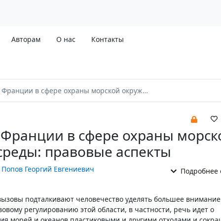
Авторам
О нас
Контакты
и в сфере охраны морской окружающей среды: правовые аспекты
 Франции в сфере охраны морск
реды: правовые аспекты
,
Попов Георгий Евгениевич
Подробнее 
вызовы подталкивают человечество уделять большее внимани
овому регулированию этой области, в частности, речь идет о
ия морей и океанов пластиковыми и другими отходами и сокр