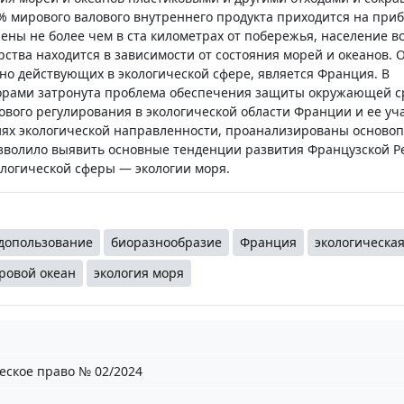
% мирового валового внутреннего продукта приходится на пр
ны не более чем в ста километрах от побережья, население вс
рства находится в зависимости от состояния морей и океанов. 
но действующих в экологической сфере, является Франция. В
торами затронута проблема обеспечения защиты окружающей с
вого регулирования в экологической области Франции и ее уча
ях экологической направленности, проанализированы осново
зволило выявить основные тенденции развития Французской Р
логической сферы — экологии моря.
допользование
биоразнообразие
Франция
экологическа
ровой океан
экология моря
еское право № 02/2024