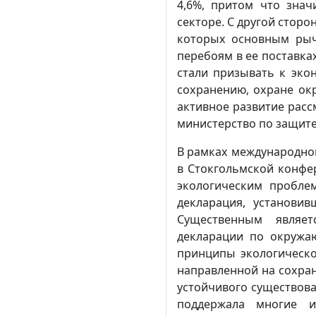
4,6%, притом что зна
секторе. С другой сторо
которых основным рыч
перебоям в ее поставках
стали призывать к эко
сохранению, охране ок
активное развитие расс
министерство по защит
В рамках международно
в Стокгольмской конфе
экологическим пробле
декларация, установи
Существенным являет
декларации по окружа
принципы экологическог
направленной на сохра
устойчивого существов
поддержала многие и