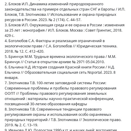
2. Блоков И.П. Динамика изменений природоохранного
законодательства на примере отдельных стран СНГ и Европы / И.П.
Блоков, Т.В. Злотникова // Использование и охрана природных
ресурсов в России. 2023. № 2 (174). С. 44–57.
3. Блоков И.П. Окружающая среда и ее охрана в России : изменения
за 25 лет : монография / И.П. Блоков. Москва : Совет Гринпис, 2018.
429 с.
4. Боголюбов С.А. Факторы и реализация ограничений в
экологическом праве / С.А. Боголюбов // Юридическая техника.
2018. № 12. С. 412–420.
5. Бринчук М.М. Трудные времена экологического права / М.М.
Бринчук // Статья в открытом архиве № 2971 05.04.2010.
6. Ельчина Н.Д. История создания Красной книги России / Н.Д.
Ельчина // Образовательная социальная сеть Nsportal. 2023. 8
января.
7. Злотникова Т.В. 100-летие заповедной системы России:
Современные проблемы и пробелы правового регулирования
ООПТ // Проблемы правового регулирования земельных
отношений : материалы научно-практической конференции,
посвященной 30-летию образования кафедры
8. Злотникова Т.В. Современные тенденции правового
регулирования охраны и использования особо охраняемых
природных территорий / Т.В. Злотникова // Экологическое право.
2019. № 2. С. 13–19.
9. Иванова Л.Ю. Подростки 1990-х гг. и наших дней: восприятие