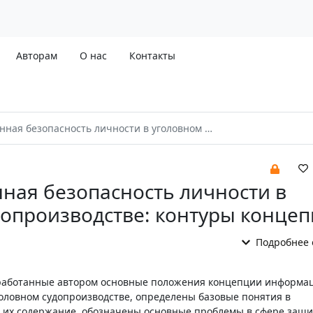
Авторам
О нас
Контакты
асность личности в уголовном судопроизводстве: контуры концепции
ая безопасность личности в
допроизводстве: контуры конце
Подробнее 
зработанные автором основные положения концепции информа
головном судопроизводстве, определены базовые понятия в
 их содержание, обозначены основные проблемы в сфере защ