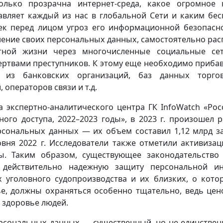
олько прозрачна интернет-среда, какое огромное 
авляет каждый из нас в глобальной Сети и каким б
ек перед лицом угроз его информационной безопасно
нение своих персональных данных, самостоятельно ра
тной жизни через многочисленные социальные се
ертвами преступников. К этому еще необходимо приба
 из банковских организаций, баз данных торгов
операторов связи и т.д.
 экспертно-аналитического центра ГК InfoWatch «Рос
го доступа, 2022–2023 годы», в 2023 г. произошел р
рсональных данных — их объем составил 1,12 млрд за
вня 2022 г. Исследователи также отметили активизац
ны. Таким образом, существующее законодательство
 действительно надежную защиту персональной и
х уголовного судопроизводства и их близких, о кото
ье, должны охраняться особенно тщательно, ведь цен
 здоровье людей.
ерсональных данных — существенный, но не единствен