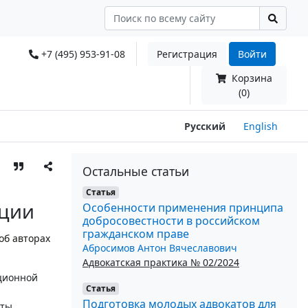
+7 (495) 953-91-08
Регистрация
Войти
Корзина
(0)
Русский
English
Остальные статьи
Статья
пции
Особенности применения принципа
добросовестности в российском
гражданском праве
об авторах
Абросимов Антон Вячеславович
Адвокатская практика № 02/2024
ционной
Статья
Подготовка молодых адвокатов для
иты