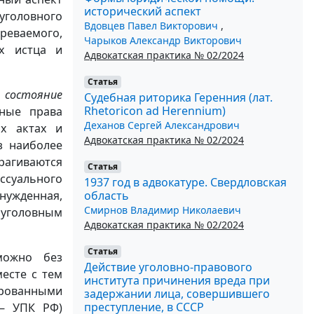
исторический аспект
головного
Вдовцев Павел Викторович
,
еваемого,
Чарыков Александр Викторович
их истца и
Адвокатская практика № 02/2024
Статья
 состояние
Судебная риторика Геренния (лат.
Rhetoricon ad Herennium)
ные права
Деханов Сергей Александрович
х актах и
Адвокатская практика № 02/2024
з наиболее
рагиваются
Статья
суального
1937 год в адвокатуре. Свердловская
область
нужденная,
Смирнов Владимир Николаевич
 уголовным
Адвокатская практика № 02/2024
Статья
можно без
Действие уголовно-правового
есте с тем
института причинения вреда при
ированными
задержании лица, совершившего
преступление, в СССР
 — УПК РФ)