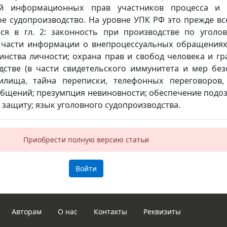
ий информационных прав участников процесса и 
е судопроизводство. На уровне УПК РФ это прежде вс
я в гл. 2: законность при производстве по уголов
в части информации о внепроцессуальных обращениях 
инства личности; охрана прав и свобод человека и г
стве (в части свидетельского иммунитета и мер безо
илища, тайна переписки, телефонных переговоров,
общений; презумпция невиновности; обеспечение подо
 защиту; язык уголовного судопроизводства.
Приобрести полную версию статьи
Войти
Авторам
О нас
Контакты
Реквизиты