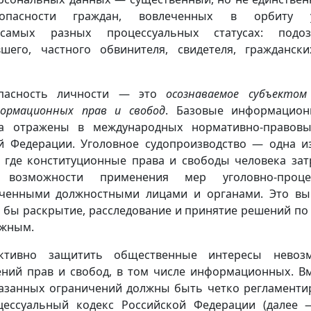
опасности граждан, вовлеченных в орбиту у
самых разных процессуальных статусах: подозр
вшего, частного обвинителя, свидетеля, гражданск
опасность личности — это
осознаваемое субъектом
ормационных прав и свобод
. Базовые информацион
на отражены в международных нормативно-правовы
й Федерации. Уголовное судопроизводство — одна и
, где конституционные права и свободы человека зат
 возможности применения мер уголовно-процес
ченными должностными лицами и органами. Это вы
 бы раскрытие, расследование и принятие решений по
ожным.
ктивно защитить общественные интересы невоз
ний прав и свобод, в том числе информационных. Вм
казанных ограничений должны быть четко регламент
оцессуальный кодекс Российской Федерации (далее