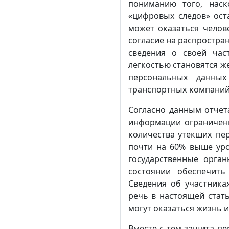
пониманию того, наск
«цифровых следов» ост
может оказаться челов
согласие на распростра
сведения о своей час
легкостью становятся ж
персональных данных
транспортных компаний, 
Согласно данным отчета
информации ограниченно
количества утекших пе
почти на 60% выше уро
государственные орга
состоянии обеспечить
Сведения об участника
речь в настоящей стат
могут оказаться жизнь и
Вместе с тем защита п