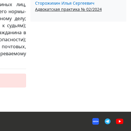
Сторожихин Илья Сергеевич
иных лиц,
Адвокатская практика № 02/2024
его нормы-
ному делу;
к судьям);
ражданина в
пасности);
 почтовых,
зреваемому