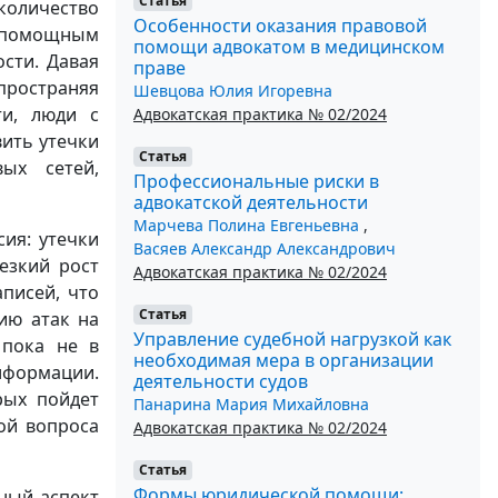
Статья
количество
Особенности оказания правовой
еспомощным
помощи адвокатом в медицинском
сти. Давая
праве
спространяя
Шевцова Юлия Игоревна
ти, люди с
Адвокатская практика № 02/2024
вить утечки
Статья
ых сетей,
Профессиональные риски в
адвокатской деятельности
Марчева Полина Евгеньевна
,
сия: утечки
Васяев Александр Александрович
езкий рост
Адвокатская практика № 02/2024
писей, что
Статья
ию атак на
Управление судебной нагрузкой как
 пока не в
необходимая мера в организации
нформации.
деятельности судов
рых пойдет
Панарина Мария Михайловна
ой вопроса
Адвокатская практика № 02/2024
Статья
Формы юридической помощи:
ный аспект