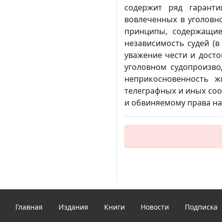
содержит ряд гарант
вовлеченных в уголовно
принципы, содержащиес
независимость судей (
уважение чести и досто
уголовном судопроизвод
неприкосновенность ж
телеграфных и иных со
и обвиняемому права на
Главная
Издания
Книги
Новости
Подписка