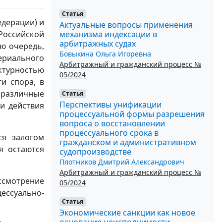
Статья
едерации) и
Актуальные вопросы применения
механизма индексации в
Российской
арбитражных судах
ю очередь,
Бовыкина Ольга Игоревна
ериального
Арбитражный и гражданский процесс №
уктурностью
05/2024
и спора, в
различные
Статья
Перспективы унификации
и действия
процессуальной формы разрешения
вопроса о восстановлении
процессуального срока в
ся залогом
гражданском и административном
я остаются
судопроизводстве
Плотников Дмитрий Александрович
Арбитражный и гражданский процесс №
ссмотрение
05/2024
ессуально-
Статья
Экономические санкции как новое
основание неисполнимости