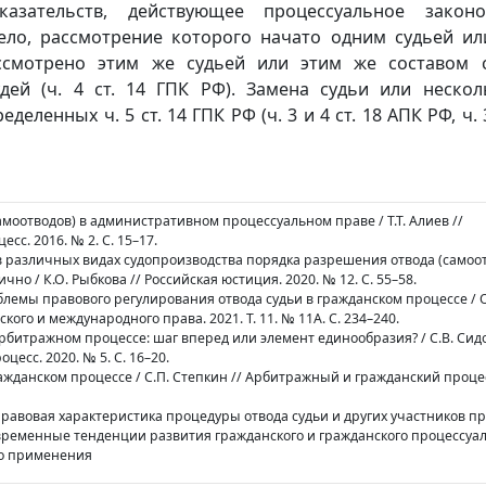
азательств, действующее процессуальное законо
дело, рассмотрение которого начато одним судьей ил
ссмотрено этим же судьей или этим же составом су
дей (ч. 4 ст. 14 ГПК РФ). Замена судьи или нескол
деленных ч. 5 ст. 14 ГПК РФ (ч. 3 и 4 ст. 18 АПК РФ, ч. 
(самоотводов) в административном процессуальном праве / Т.Т. Алиев //
с. 2016. № 2. С. 15–17.
в различных видах судопроизводства порядка разрешения отвода (самоот
о / К.О. Рыбкова // Российская юстиция. 2020. № 12. С. 55–58.
блемы правового регулирования отвода судьи в гражданском процессе / О
кого и международного права. 2021. Т. 11. № 11A. С. 234–240.
 арбитражном процессе: шаг вперед или элемент единообразия? / С.В. Сид
есс. 2020. № 5. С. 16–20.
ражданском процессе / С.П. Степкин // Арбитражный и гражданский процес
правовая характеристика процедуры отвода судьи и других участников п
Современные тенденции развития гражданского и гражданского процессуа
го применения