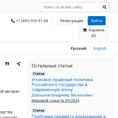
+7 (495) 953-91-08
Регистрация
Войти
Корзина
(0)
Русский
English
Остальные статьи
Статья
Уголовно-правовая политика
Российского государства в
современную эпоху
об авторах
Дорошков Владимир Васильевич
Мировой судья № 05/2024
Статья
одства,
Проблема предмета доказывания в
р находит