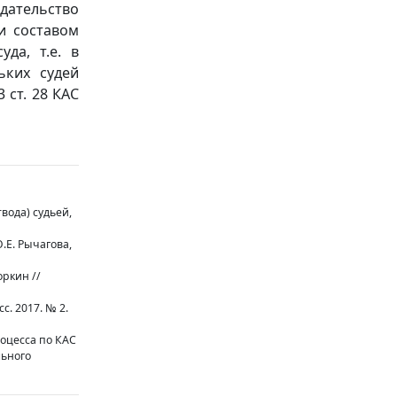
дательство
и составом
да, т.е. в
ьких судей
3 ст. 28 КАС
вода) судьей,
.Е. Рычагова,
оркин //
с. 2017. № 2.
роцесса по КАС
льного