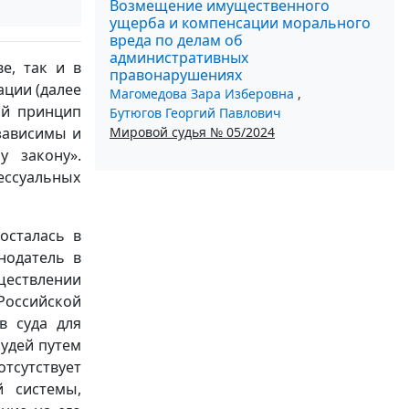
Возмещение имущественного
ущерба и компенсации морального
вреда по делам об
административных
е, так и в
правонарушениях
ации (далее
Магомедова Зара Изберовна
,
ый принцип
Бутюгов Георгий Павлович
Мировой судья № 05/2024
зависимы и
у закону».
ессуальных
осталась в
нодатель в
ществлении
Российской
в суда для
судей путем
тсутствует
й системы,