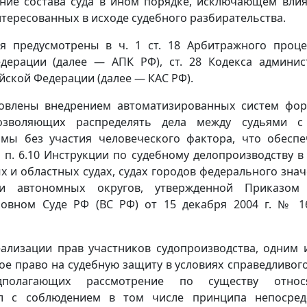
ние состава суда в ином порядке, исключающем влия
тересованных в исходе судебного разбирательства.
я предусмотрены в ч. 1 ст. 18 Арбитражного проце
дерации (далее — АПК РФ), ст. 28 Кодекса админис
йской Федерации (далее — КАС РФ).
ловлены внедрением автоматизированных систем фо
позволяющих распределять дела между судьями 
мы без участия человеческого фактора, что обеспе
 п. 6.10 Инструкции по судебному делопроизводству 
х и областных судах, судах городов федерального знач
и автономных округов, утвержденной Приказом 
овном Суде РФ (ВС РФ) от 15 декабря 2004 г. № 16
ализации прав участников судопроизводства, одним 
ое право на судебную защиту в условиях справедливог
редполагающих рассмотрение по существу отно
л с соблюдением в том числе принципа непосред