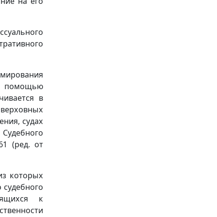
ние на его
ссуального
тративного
рмирования
с помощью
чивается в
в верховных
ения, судах
Судебного
1 (ред. от
из которых
о судебного
сящихся к
ственности