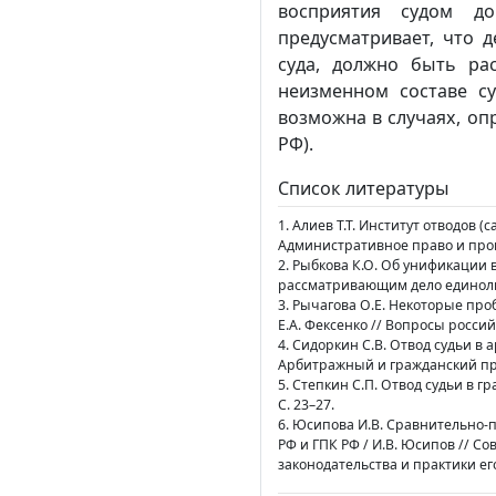
восприятия судом док
предусматривает, что 
суда, должно быть ра
неизменном составе су
возможна в случаях, опре
РФ).
Список литературы
1. Алиев Т.Т. Институт отводов 
Административное право и процес
2. Рыбкова К.О. Об унификации 
рассматривающим дело единоличн
3. Рычагова О.Е. Некоторые про
Е.А. Фексенко // Вопросы российс
4. Сидоркин С.В. Отвод судьи в
Арбитражный и гражданский проц
5. Степкин С.П. Отвод судьи в г
С. 23–27.
6. Юсипова И.В. Сравнительно-
РФ и ГПК РФ / И.В. Юсипов // 
законодательства и практики е