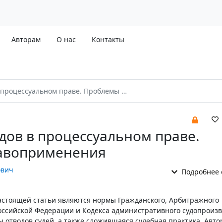
Авторам
О нас
Контакты
ессуальном праве. Проблемы правоприменения
дов в процессуальном праве.
авоприменения
ович
Подробнее 
стоящей статьи являются нормы Гражданского, Арбитражного
оссийской Федерации и Кодекса административного судопроизв
отводов судей, а также сложившаяся судебная практика. Авто