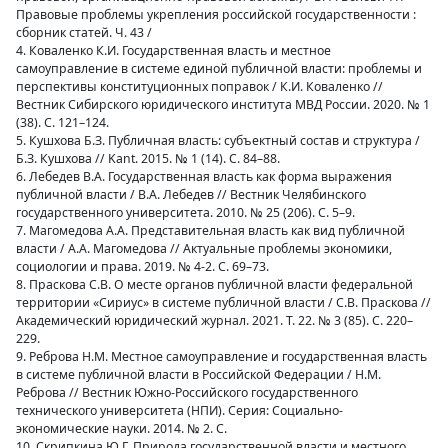
Правовые проблемы укрепления российской государственности :
сборник статей. Ч. 43 /
4. Коваленко К.И. Государственная власть и местное
самоуправление в системе единой публичной власти: проблемы и
перспективы конституционных поправок / К.И. Коваленко //
Вестник Сибирского юридического института МВД России. 2020. № 1
(38). С. 121–124.
5. Кушхова Б.З. Публичная власть: субъектный состав и структура /
Б.З. Кушхова // Kant. 2015. № 1 (14). С. 84–88.
6. Лебедев В.А. Государственная власть как форма выражения
публичной власти / В.А. Лебедев // Вестник Челябинского
государственного университета. 2010. № 25 (206). С. 5–9.
7. Магомедова А.А. Представительная власть как вид публичной
власти / А.А. Магомедова // Актуальные проблемы экономики,
социологии и права. 2019. № 4-2. С. 69–73.
8. Праскова С.В. О месте органов публичной власти федеральной
территории «Сириус» в системе публичной власти / С.В. Праскова //
Академический юридический журнал. 2021. Т. 22. № 3 (85). С. 220–
229.
9. Реброва Н.М. Местное самоуправление и государственная власть
в системе публичной власти в Российской Федерации / Н.М.
Реброва // Вестник Южно-Российского государственного
технического университета (НПИ). Серия: Социально-
экономические науки. 2014. № 2. С.
10. Скрипкина Ю.Г. Природа государственной власти и местного