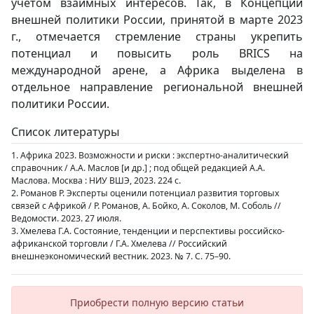
учетом взаимных интересов. Так, в Концепции
внешней политики России, принятой в марте 2023
г., отмечается стремление страны укрепить
потенциал и повысить роль BRICS на
международной арене, а Африка выделена в
отдельное направление региональной внешней
политики России.
Список литературы
1. Африка 2023. Возможности и риски : экспертно-аналитический
справочник / А.А. Маслов [и др.] ; под общей редакцией А.А.
Маслова. Москва : НИУ ВШЭ, 2023. 224 с.
2. Романов Р. Эксперты оценили потенциал развития торговых
связей с Африкой / Р. Романов, А. Бойко, А. Соколов, М. Соболь //
Ведомости. 2023. 27 июля.
3. Хмелева Г.А. Состояние, тенденции и перспективы российско-
африканской торговли / Г.А. Хмелева // Российский
внешнеэкономический вестник. 2023. № 7. С. 75–90.
Приобрести полную версию статьи